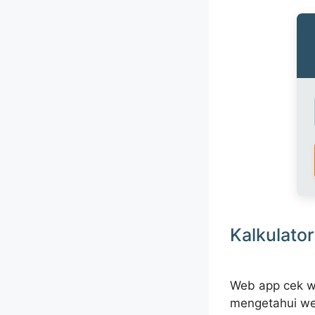
Kalkulato
Web app cek we
mengetahui we