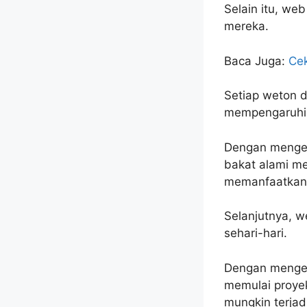
Selain itu, we
mereka.
Baca Juga:
Cek
Setiap weton d
mempengaruhi 
Dengan menget
bakat alami me
memanfaatkan 
Selanjutnya, w
sehari-hari.
Dengan menget
memulai proyek
mungkin terjadi