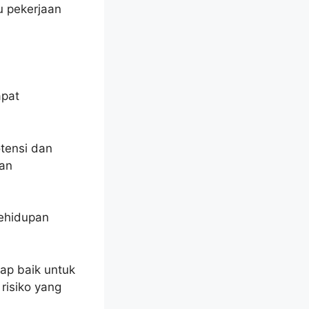
u pekerjaan
apat
tensi dan
dan
kehidupan
ap baik untuk
risiko yang