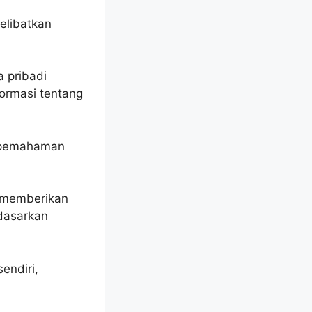
elibatkan
 pribadi
formasi tentang
n pemahaman
n memberikan
rdasarkan
endiri,