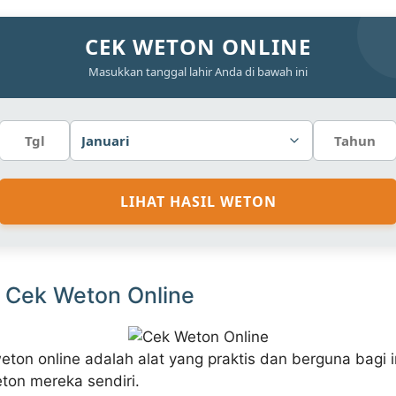
CEK WETON ONLINE
Masukkan tanggal lahir Anda di bawah ini
LIHAT HASIL WETON
r Cek Weton Online
ton online adalah alat yang praktis dan berguna bagi i
ton mereka sendiri.