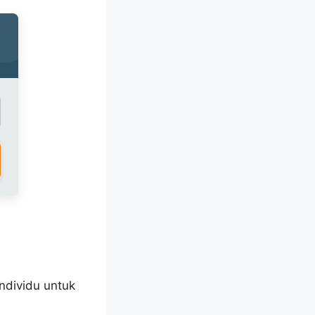
ndividu untuk