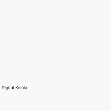
Digital Kelola