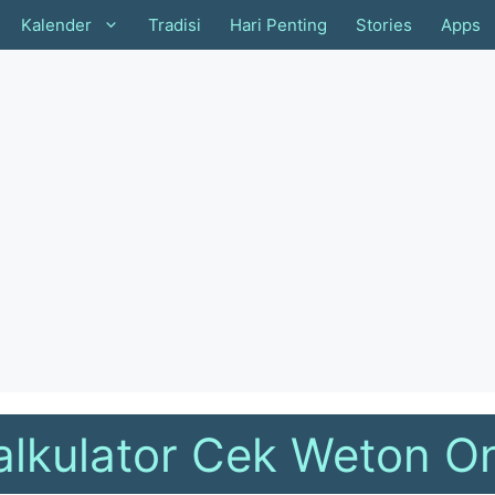
Kalender
Tradisi
Hari Penting
Stories
Apps
alkulator Cek Weton On