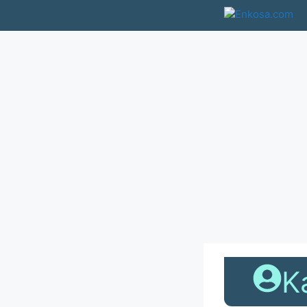
Langsung
ke
isi
K