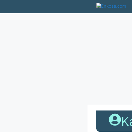
Langsung
ke
isi
K