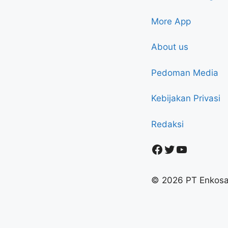
More App
About us
Pedoman Media
Kebijakan Privasi
Redaksi
Facebook
Twitter
YouTube
© 2026 PT Enkosa 