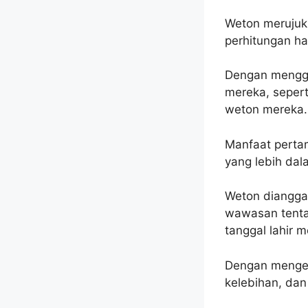
Weton merujuk
perhitungan ha
Dengan menggu
mereka, sepert
weton mereka.
Manfaat perta
yang lebih dala
Weton diangga
wawasan tentan
tanggal lahir m
Dengan menget
kelebihan, dan