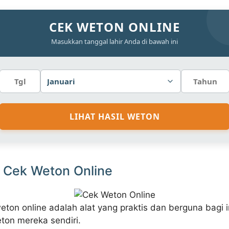
CEK WETON ONLINE
Masukkan tanggal lahir Anda di bawah ini
LIHAT HASIL WETON
r Cek Weton Online
ton online adalah alat yang praktis dan berguna bagi i
ton mereka sendiri.