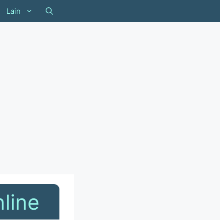
Lain
line