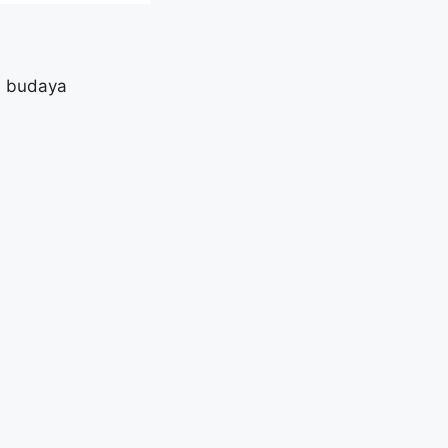
n budaya