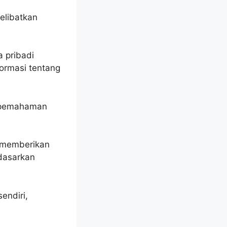
elibatkan
 pribadi
formasi tentang
n pemahaman
n memberikan
rdasarkan
endiri,