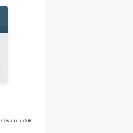
ndividu untuk