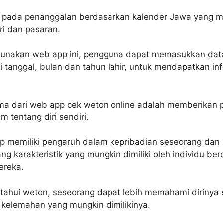
 pada penanggalan berdasarkan kalender Jawa yang m
ri dan pasaran.
nakan web app ini, pengguna dapat memasukkan data
i tanggal, bulan dan tahun lahir, untuk mendapatkan in
ma dari web app cek weton online adalah memberika
m tentang diri sendiri.
p memiliki pengaruh dalam kepribadian seseorang da
g karakteristik yang mungkin dimiliki oleh individu be
ereka.
ahui weton, seseorang dapat lebih memahami dirinya s
 kelemahan yang mungkin dimilikinya.