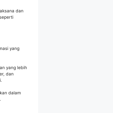
jaksana dan
seperti
masi yang
n yang lebih
er, dan
.
ikan dalam
.