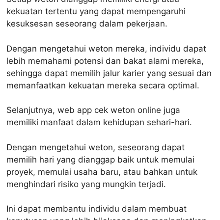
kekuatan tertentu yang dapat mempengaruhi
kesuksesan seseorang dalam pekerjaan.
Dengan mengetahui weton mereka, individu dapat
lebih memahami potensi dan bakat alami mereka,
sehingga dapat memilih jalur karier yang sesuai dan
memanfaatkan kekuatan mereka secara optimal.
Selanjutnya, web app cek weton online juga
memiliki manfaat dalam kehidupan sehari-hari.
Dengan mengetahui weton, seseorang dapat
memilih hari yang dianggap baik untuk memulai
proyek, memulai usaha baru, atau bahkan untuk
menghindari risiko yang mungkin terjadi.
Ini dapat membantu individu dalam membuat