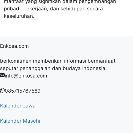
manfaat yang signifikan dalam pengembangan
pribadi, pekerjaan, dan kehidupan secara
keseluruhan.
Enkosa.com
berkomitmen memberikan informasi bermanfaat
seputar penanggalan dan budaya Indonesia.
info@enkosa.com
085715767589
Kalender Jawa
Kalender Masehi