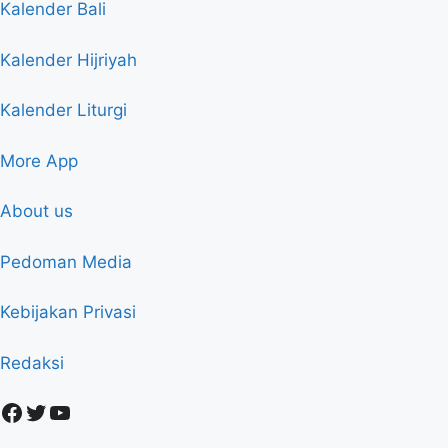
Kalender Bali
Kalender Hijriyah
Kalender Liturgi
More App
About us
Pedoman Media
Kebijakan Privasi
Redaksi
Facebook
Twitter
YouTube