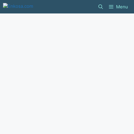
Langsung
Menu
ke
isi