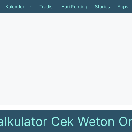
Kalender
Tradisi
Hari Penting
Stories
Apps
alkulator Cek Weton On