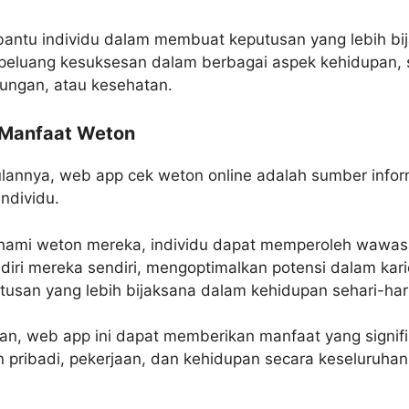
bantu individu dalam membuat keputusan yang lebih bi
peluang kesuksesan dalam berbagai aspek kehidupan, 
ungan, atau kesehatan.
 Manfaat Weton
lannya, web app cek weton online adalah sumber infor
individu.
mi weton mereka, individu dapat memperoleh wawasa
diri mereka sendiri, mengoptimalkan potensi dalam kari
san yang lebih bijaksana dalam kehidupan sehari-hari
an, web app ini dapat memberikan manfaat yang signif
pribadi, pekerjaan, dan kehidupan secara keseluruhan