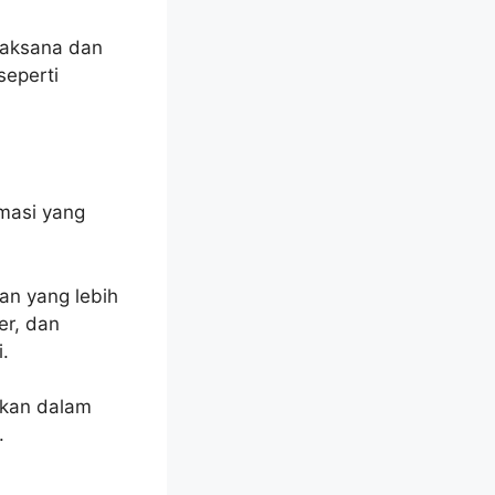
jaksana dan
seperti
masi yang
n yang lebih
er, dan
.
ikan dalam
.