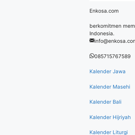
Enkosa.com
berkomitmen memb
Indonesia.
info@enkosa.co
085715767589
Kalender Jawa
Kalender Masehi
Kalender Bali
Kalender Hijriyah
Kalender Liturgi