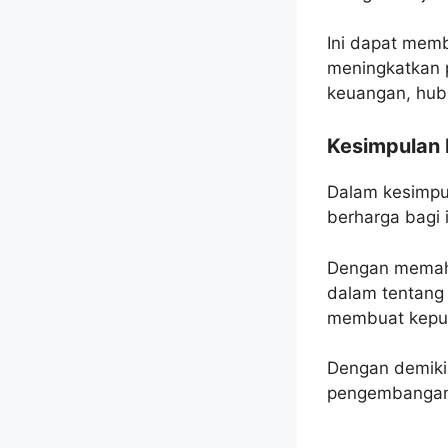
Ini dapat mem
meningkatkan 
keuangan, hub
Kesimpulan
Dalam kesimpu
berharga bagi 
Dengan memaha
dalam tentang 
membuat keputu
Dengan demiki
pengembangan 