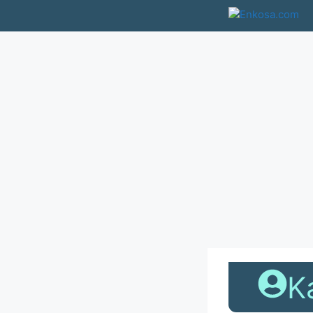
Langsung
ke
isi
K