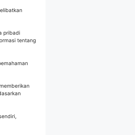
elibatkan
 pribadi
formasi tentang
n pemahaman
n memberikan
rdasarkan
endiri,