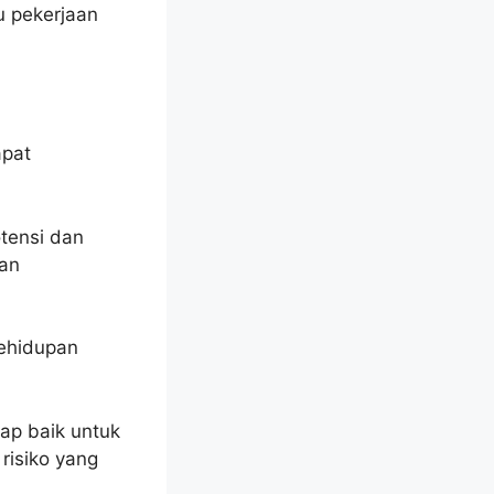
u pekerjaan
apat
tensi dan
dan
kehidupan
ap baik untuk
risiko yang