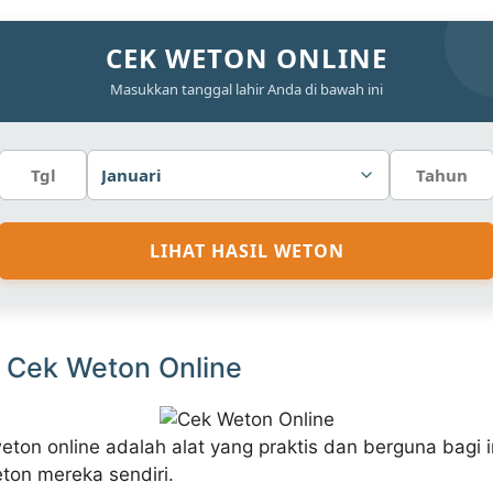
CEK WETON ONLINE
Masukkan tanggal lahir Anda di bawah ini
LIHAT HASIL WETON
r Cek Weton Online
ton online adalah alat yang praktis dan berguna bagi i
ton mereka sendiri.