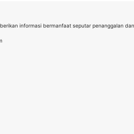
erikan informasi bermanfaat seputar penanggalan da
m