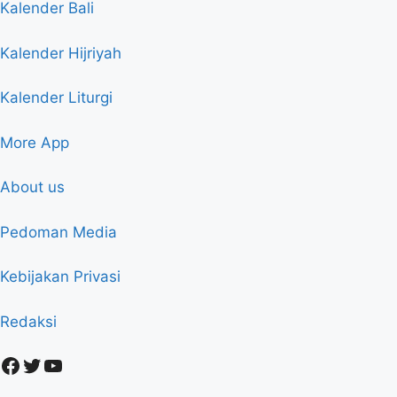
Kalender Bali
Kalender Hijriyah
Kalender Liturgi
More App
About us
Pedoman Media
Kebijakan Privasi
Redaksi
Facebook
Twitter
YouTube