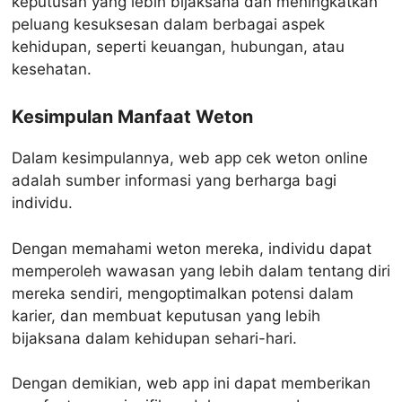
keputusan yang lebih bijaksana dan meningkatkan
peluang kesuksesan dalam berbagai aspek
kehidupan, seperti keuangan, hubungan, atau
kesehatan.
Kesimpulan Manfaat Weton
Dalam kesimpulannya, web app cek weton online
adalah sumber informasi yang berharga bagi
individu.
Dengan memahami weton mereka, individu dapat
memperoleh wawasan yang lebih dalam tentang diri
mereka sendiri, mengoptimalkan potensi dalam
karier, dan membuat keputusan yang lebih
bijaksana dalam kehidupan sehari-hari.
Dengan demikian, web app ini dapat memberikan