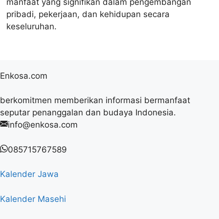
manfaat yang signifikan dalam pengembangan
pribadi, pekerjaan, dan kehidupan secara
keseluruhan.
Enkosa.com
berkomitmen memberikan informasi bermanfaat
seputar penanggalan dan budaya Indonesia.
info@enkosa.com
085715767589
Kalender Jawa
Kalender Masehi