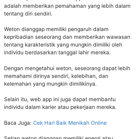
adalah memberikan pemahaman yang lebih dalam
tentang diri sendiri.
Weton dianggap memiliki pengaruh dalam
kepribadian seseorang dan memberikan wawasan
tentang karakteristik yang mungkin dimiliki oleh
individu berdasarkan tanggal lahir mereka.
Dengan mengetahui weton, seseorang dapat lebih
memahami dirinya sendiri, kelebihan, dan
kelemahan yang mungkin dimilikinya.
Selain itu, web app ini juga dapat membantu
individu dalam karier atau pekerjaan mereka.
Baca Juga:
Cek Hari Baik Menikah Online
Setiap weton dianggap memiliki energi atau