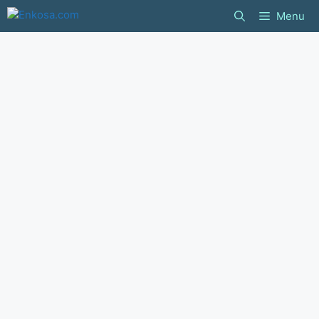
Langsung
Menu
ke
isi