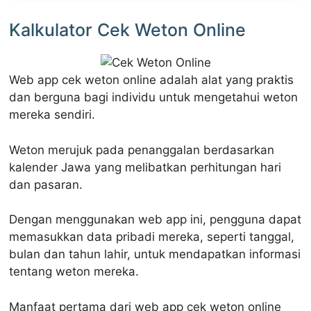
Kalkulator Cek Weton Online
Web app cek weton online adalah alat yang praktis
dan berguna bagi individu untuk mengetahui weton
mereka sendiri.
Weton merujuk pada penanggalan berdasarkan
kalender Jawa yang melibatkan perhitungan hari
dan pasaran.
Dengan menggunakan web app ini, pengguna dapat
memasukkan data pribadi mereka, seperti tanggal,
bulan dan tahun lahir, untuk mendapatkan informasi
tentang weton mereka.
Manfaat pertama dari web app cek weton online