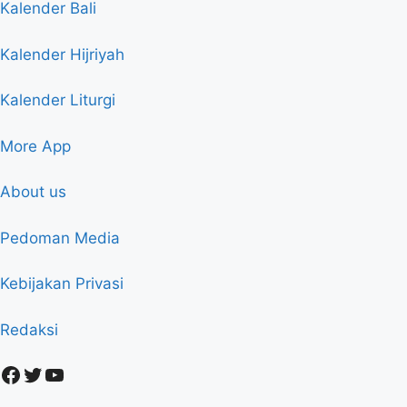
Kalender Bali
Kalender Hijriyah
Kalender Liturgi
More App
About us
Pedoman Media
Kebijakan Privasi
Redaksi
Facebook
Twitter
YouTube