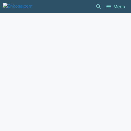
Langsung
Menu
ke
isi