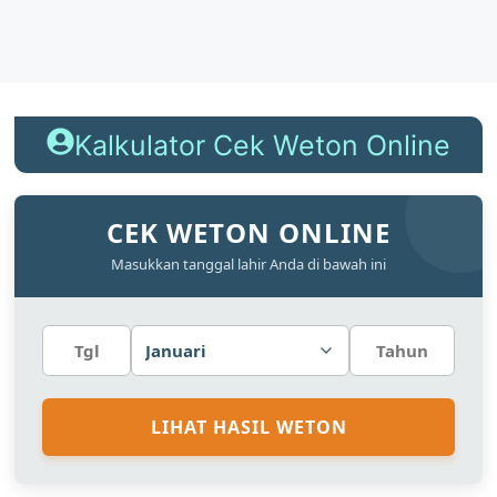
Kalkulator Cek Weton Online
CEK WETON ONLINE
Masukkan tanggal lahir Anda di bawah ini
LIHAT HASIL WETON