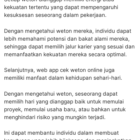
kekuatan tertentu yang dapat mempengaruhi
kesuksesan seseorang dalam pekerjaan.
Dengan mengetahui weton mereka, individu dapat
lebih memahami potensi dan bakat alami mereka,
sehingga dapat memilih jalur karier yang sesuai dan
memanfaatkan kekuatan mereka secara optimal.
Selanjutnya, web app cek weton online juga
memiliki manfaat dalam kehidupan sehari-hari.
Dengan mengetahui weton, seseorang dapat
memilih hari yang dianggap baik untuk memulai
proyek, memulai usaha baru, atau bahkan untuk
menghindari risiko yang mungkin terjadi.
Ini dapat membantu individu dalam membuat