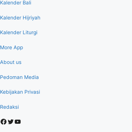
Kalender Bali
Kalender Hijriyah
Kalender Liturgi
More App
About us
Pedoman Media
Kebijakan Privasi
Redaksi
Facebook
Twitter
YouTube