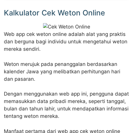
Kalkulator Cek Weton Online
Web app cek weton online adalah alat yang praktis
dan berguna bagi individu untuk mengetahui weton
mereka sendiri.
Weton merujuk pada penanggalan berdasarkan
kalender Jawa yang melibatkan perhitungan hari
dan pasaran.
Dengan menggunakan web app ini, pengguna dapat
memasukkan data pribadi mereka, seperti tanggal,
bulan dan tahun lahir, untuk mendapatkan informasi
tentang weton mereka.
Manfaat pertama dari web app cek weton online