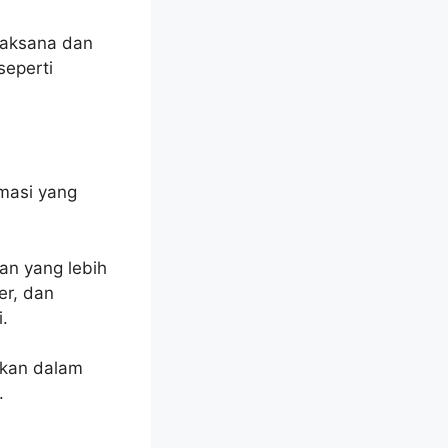
jaksana dan
seperti
masi yang
n yang lebih
er, dan
.
ikan dalam
.