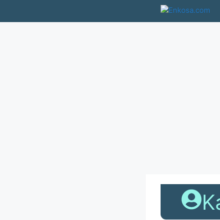
Langsung
ke
isi
K