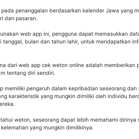
 pada penanggalan berdasarkan kalender Jawa yang m
ri dan pasaran.
nakan web app ini, pengguna dapat memasukkan data
i tanggal, bulan dan tahun lahir, untuk mendapatkan in
ma dari web app cek weton online adalah memberika
m tentang diri sendiri.
p memiliki pengaruh dalam kepribadian seseorang da
g karakteristik yang mungkin dimiliki oleh individu be
ereka.
ahui weton, seseorang dapat lebih memahami dirinya s
 kelemahan yang mungkin dimilikinya.