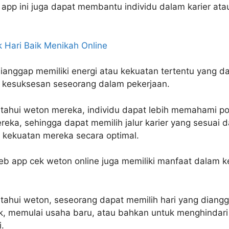
b app ini juga dapat membantu individu dalam karier ata
 Hari Baik Menikah Online
ianggap memiliki energi atau kekuatan tertentu yang d
kesuksesan seseorang dalam pekerjaan.
ahui weton mereka, individu dapat lebih memahami po
reka, sehingga dapat memilih jalur karier yang sesuai 
kekuatan mereka secara optimal.
eb app cek weton online juga memiliki manfaat dalam 
ahui weton, seseorang dapat memilih hari yang diangg
, memulai usaha baru, atau bahkan untuk menghindari 
.