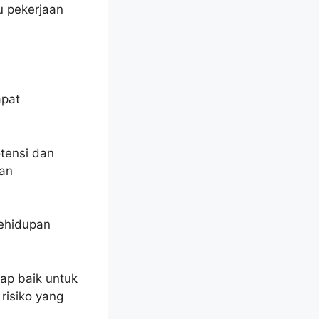
u pekerjaan
apat
tensi dan
dan
kehidupan
ap baik untuk
risiko yang