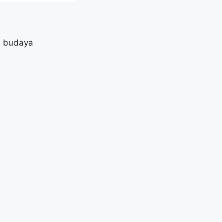
n budaya