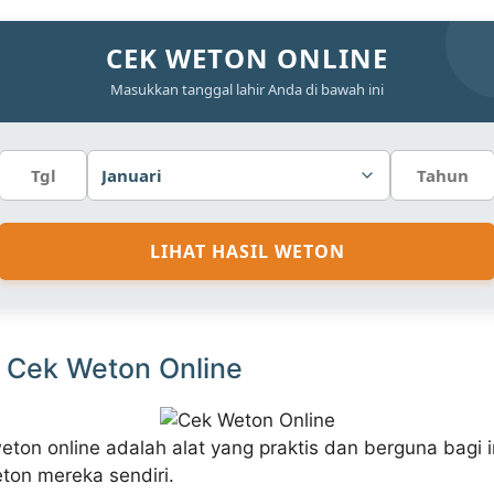
CEK WETON ONLINE
Masukkan tanggal lahir Anda di bawah ini
LIHAT HASIL WETON
r Cek Weton Online
ton online adalah alat yang praktis dan berguna bagi i
ton mereka sendiri.