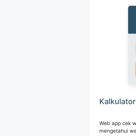
Kalkulato
Web app cek we
mengetahui we