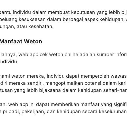
bantu individu dalam membuat keputusan yang lebih bi
peluang kesuksesan dalam berbagai aspek kehidupan, 
ungan, atau kesehatan.
 Manfaat Weton
lannya, web app cek weton online adalah sumber infor
individu.
mi weton mereka, individu dapat memperoleh wawasa
diri mereka sendiri, mengoptimalkan potensi dalam kari
san yang lebih bijaksana dalam kehidupan sehari-hari
an, web app ini dapat memberikan manfaat yang signif
pribadi, pekerjaan, dan kehidupan secara keseluruhan