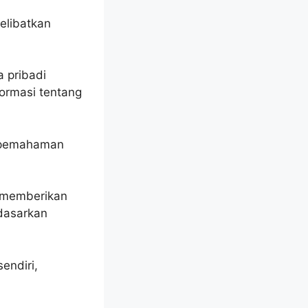
elibatkan
 pribadi
formasi tentang
n pemahaman
n memberikan
rdasarkan
endiri,