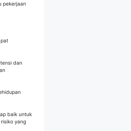
u pekerjaan
apat
tensi dan
dan
kehidupan
ap baik untuk
risiko yang