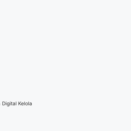
Digital Kelola