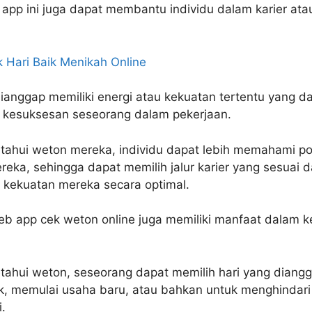
b app ini juga dapat membantu individu dalam karier ata
 Hari Baik Menikah Online
ianggap memiliki energi atau kekuatan tertentu yang d
kesuksesan seseorang dalam pekerjaan.
ahui weton mereka, individu dapat lebih memahami po
reka, sehingga dapat memilih jalur karier yang sesuai 
kekuatan mereka secara optimal.
eb app cek weton online juga memiliki manfaat dalam 
ahui weton, seseorang dapat memilih hari yang diangg
, memulai usaha baru, atau bahkan untuk menghindari 
.