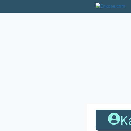
Langsung
ke
isi
K