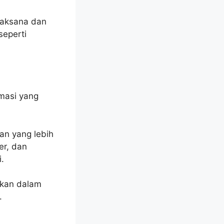
jaksana dan
seperti
masi yang
n yang lebih
er, dan
.
ikan dalam
.