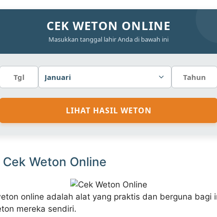
CEK WETON ONLINE
Masukkan tanggal lahir Anda di bawah ini
LIHAT HASIL WETON
r Cek Weton Online
ton online adalah alat yang praktis dan berguna bagi i
ton mereka sendiri.