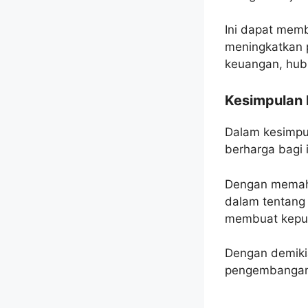
Ini dapat mem
meningkatkan 
keuangan, hub
Kesimpulan
Dalam kesimpu
berharga bagi 
Dengan memaha
dalam tentang 
membuat keputu
Dengan demiki
pengembangan 