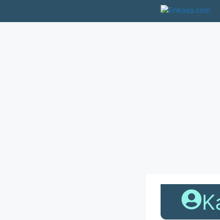
Langsung
ke
isi
K