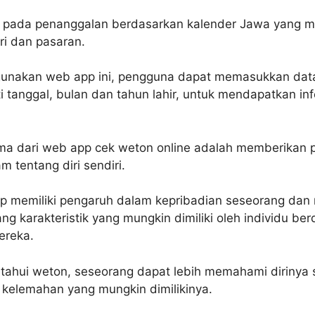
 pada penanggalan berdasarkan kalender Jawa yang m
ri dan pasaran.
nakan web app ini, pengguna dapat memasukkan data
i tanggal, bulan dan tahun lahir, untuk mendapatkan in
ma dari web app cek weton online adalah memberika
m tentang diri sendiri.
p memiliki pengaruh dalam kepribadian seseorang da
g karakteristik yang mungkin dimiliki oleh individu be
ereka.
ahui weton, seseorang dapat lebih memahami dirinya s
 kelemahan yang mungkin dimilikinya.