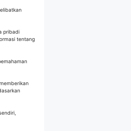
elibatkan
 pribadi
formasi tentang
n pemahaman
n memberikan
rdasarkan
endiri,