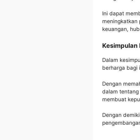
Ini dapat mem
meningkatkan 
keuangan, hub
Kesimpulan
Dalam kesimpu
berharga bagi 
Dengan memaha
dalam tentang 
membuat keputu
Dengan demiki
pengembangan 