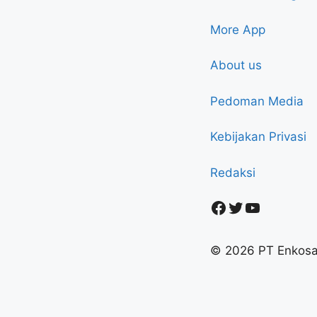
More App
About us
Pedoman Media
Kebijakan Privasi
Redaksi
Facebook
Twitter
YouTube
© 2026 PT Enkosa 