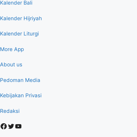
Kalender Bali
Kalender Hijriyah
Kalender Liturgi
More App
About us
Pedoman Media
Kebijakan Privasi
Redaksi
Facebook
Twitter
YouTube