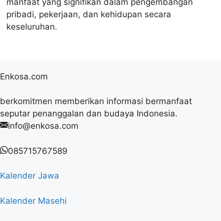
manfaat yang signifikan dalam pengembangan
pribadi, pekerjaan, dan kehidupan secara
keseluruhan.
Enkosa.com
berkomitmen memberikan informasi bermanfaat
seputar penanggalan dan budaya Indonesia.
info@enkosa.com
085715767589
Kalender Jawa
Kalender Masehi