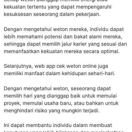
kekuatan tertentu yang dapat mempengaruhi
kesuksesan seseorang dalam pekerjaan.
Dengan mengetahui weton mereka, individu dapat
lebih memahami potensi dan bakat alami mereka,
sehingga dapat memilih jalur karier yang sesuai dan
memanfaatkan kekuatan mereka secara optimal.
Selanjutnya, web app cek weton online juga
memiliki manfaat dalam kehidupan sehari-hari.
Dengan mengetahui weton, seseorang dapat
memilih hari yang dianggap baik untuk memulai
proyek, memulai usaha baru, atau bahkan untuk
menghindari risiko yang mungkin terjadi.
Ini dapat membantu individu dalam membuat