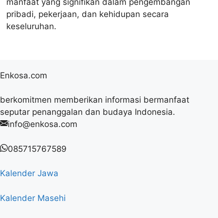
manfaat yang signifikan dalam pengembangan
pribadi, pekerjaan, dan kehidupan secara
keseluruhan.
Enkosa.com
berkomitmen memberikan informasi bermanfaat
seputar penanggalan dan budaya Indonesia.
info@enkosa.com
085715767589
Kalender Jawa
Kalender Masehi