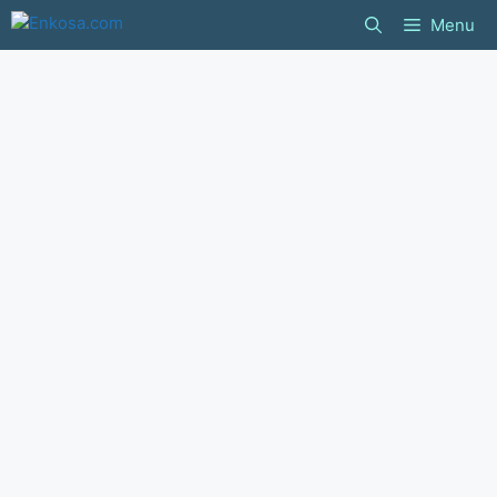
Langsung
Menu
ke
isi