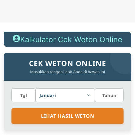
Kalkulator Cek Weton Online
CEK WETON ONLINE
Masukkan tanggal lahir Anda di bawah ini
LIHAT HASIL WETON