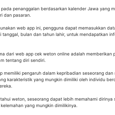
 pada penanggalan berdasarkan kalender Jawa yang m
ri dan pasaran.
nakan web app ini, pengguna dapat memasukkan data
i tanggal, bulan dan tahun lahir, untuk mendapatkan in
ma dari web app cek weton online adalah memberika
m tentang diri sendiri.
p memiliki pengaruh dalam kepribadian seseorang da
g karakteristik yang mungkin dimiliki oleh individu be
ereka.
ahui weton, seseorang dapat lebih memahami dirinya s
 kelemahan yang mungkin dimilikinya.