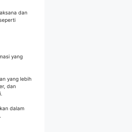
jaksana dan
seperti
masi yang
n yang lebih
er, dan
.
ikan dalam
.