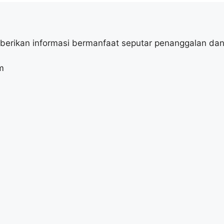
erikan informasi bermanfaat seputar penanggalan da
m