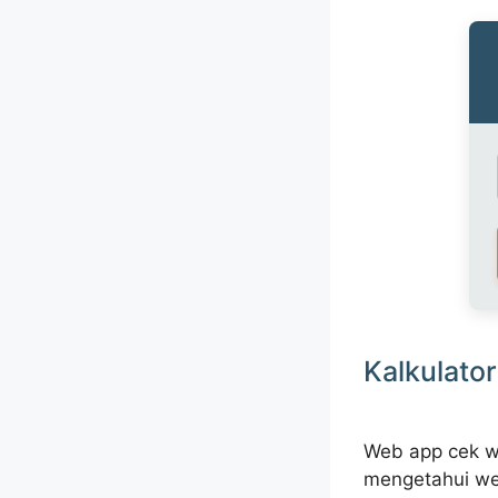
Kalkulato
Web app cek we
mengetahui we