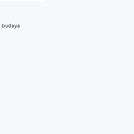
n budaya