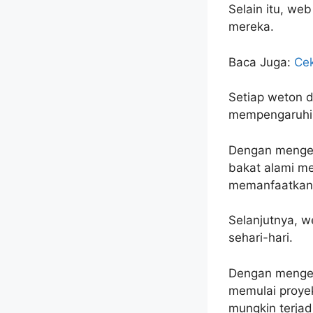
Selain itu, we
mereka.
Baca Juga:
Cek
Setiap weton d
mempengaruhi 
Dengan menget
bakat alami me
memanfaatkan 
Selanjutnya, w
sehari-hari.
Dengan menget
memulai proyek
mungkin terjadi