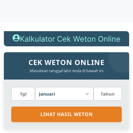
Kalkulator Cek Weton Online
CEK WETON ONLINE
Masukkan tanggal lahir Anda di bawah ini
LIHAT HASIL WETON