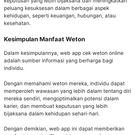
keputusan yang lebih bijaksana dan meningkatkan
peluang kesuksesan dalam berbagai aspek
kehidupan, seperti keuangan, hubungan, atau
kesehatan.
Kesimpulan Manfaat Weton
Dalam kesimpulannya, web app cek weton online
adalah sumber informasi yang berharga bagi
individu.
Dengan memahami weton mereka, individu dapat
memperoleh wawasan yang lebih dalam tentang diri
mereka sendiri, mengoptimalkan potensi dalam
karier, dan membuat keputusan yang lebih
bijaksana dalam kehidupan sehari-hari.
Dengan demikian, web app ini dapat memberikan