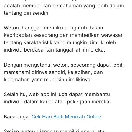
adalah memberikan pemahaman yang lebih dalam
tentang diri sendiri.
Weton dianggap memiliki pengaruh dalam
kepribadian seseorang dan memberikan wawasan
tentang karakteristik yang mungkin dimiliki oleh
individu berdasarkan tanggal lahir mereka.
Dengan mengetahui weton, seseorang dapat lebih
memahami dirinya sendiri, kelebihan, dan
kelemahan yang mungkin dimilikinya.
Selain itu, web app ini juga dapat membantu
individu dalam karier atau pekerjaan mereka.
Baca Juga:
Cek Hari Baik Menikah Online
Setiap weton dianggap memiliki energi atau