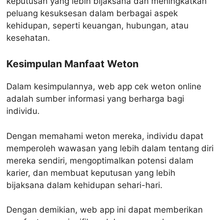
keputusan yang lebih bijaksana dan meningkatkan
peluang kesuksesan dalam berbagai aspek
kehidupan, seperti keuangan, hubungan, atau
kesehatan.
Kesimpulan Manfaat Weton
Dalam kesimpulannya, web app cek weton online
adalah sumber informasi yang berharga bagi
individu.
Dengan memahami weton mereka, individu dapat
memperoleh wawasan yang lebih dalam tentang diri
mereka sendiri, mengoptimalkan potensi dalam
karier, dan membuat keputusan yang lebih
bijaksana dalam kehidupan sehari-hari.
Dengan demikian, web app ini dapat memberikan