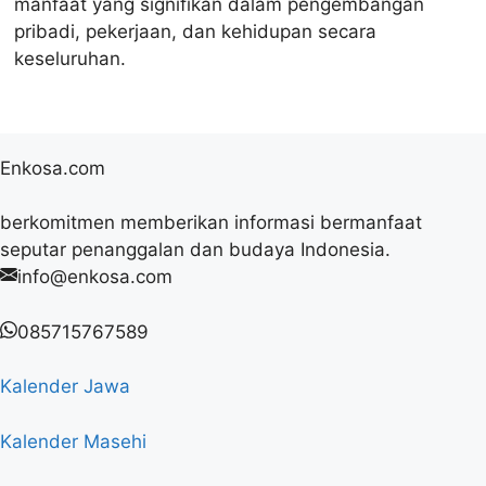
manfaat yang signifikan dalam pengembangan
pribadi, pekerjaan, dan kehidupan secara
keseluruhan.
Enkosa.com
berkomitmen memberikan informasi bermanfaat
seputar penanggalan dan budaya Indonesia.
info@enkosa.com
085715767589
Kalender Jawa
Kalender Masehi