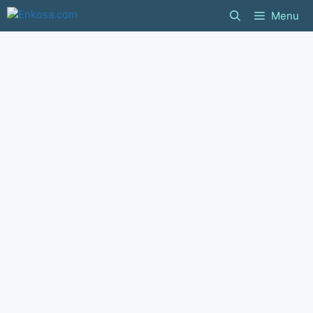
Langsung
Menu
ke
isi