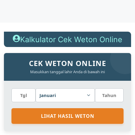
Kalkulator Cek Weton Online
CEK WETON ONLINE
Masukkan tanggal lahir Anda di bawah ini
LIHAT HASIL WETON