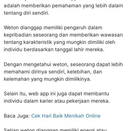
adalah memberikan pemahaman yang lebih dalam
tentang diri sendiri.
Weton dianggap memiliki pengaruh dalam
kepribadian seseorang dan memberikan wawasan
tentang karakteristik yang mungkin dimiliki oleh
individu berdasarkan tanggal lahir mereka.
Dengan mengetahui weton, seseorang dapat lebih
memahami dirinya sendiri, kelebihan, dan
kelemahan yang mungkin dimilikinya.
Selain itu, web app ini juga dapat membantu
individu dalam karier atau pekerjaan mereka.
Baca Juga:
Cek Hari Baik Menikah Online
Setiap weton dianggap memiliki energi atau