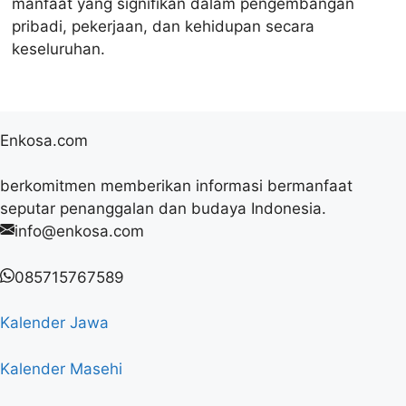
manfaat yang signifikan dalam pengembangan
pribadi, pekerjaan, dan kehidupan secara
keseluruhan.
Enkosa.com
berkomitmen memberikan informasi bermanfaat
seputar penanggalan dan budaya Indonesia.
info@enkosa.com
085715767589
Kalender Jawa
Kalender Masehi