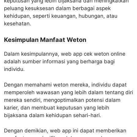
keputusan yang lebih bijaksana dan meningkatkan
peluang kesuksesan dalam berbagai aspek
kehidupan, seperti keuangan, hubungan, atau
kesehatan.
Kesimpulan Manfaat Weton
Dalam kesimpulannya, web app cek weton online
adalah sumber informasi yang berharga bagi
individu.
Dengan memahami weton mereka, individu dapat
memperoleh wawasan yang lebih dalam tentang diri
mereka sendiri, mengoptimalkan potensi dalam
karier, dan membuat keputusan yang lebih
bijaksana dalam kehidupan sehari-hari.
Dengan demikian, web app ini dapat memberikan