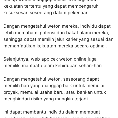
kekuatan tertentu yang dapat mempengaruhi
kesuksesan seseorang dalam pekerjaan.
Dengan mengetahui weton mereka, individu dapat
lebih memahami potensi dan bakat alami mereka,
sehingga dapat memilih jalur karier yang sesuai dan
memanfaatkan kekuatan mereka secara optimal.
Selanjutnya, web app cek weton online juga
memiliki manfaat dalam kehidupan sehari-hari.
Dengan mengetahui weton, seseorang dapat
memilih hari yang dianggap baik untuk memulai
proyek, memulai usaha baru, atau bahkan untuk
menghindari risiko yang mungkin terjadi.
Ini dapat membantu individu dalam membuat