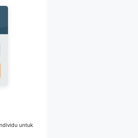
ndividu untuk