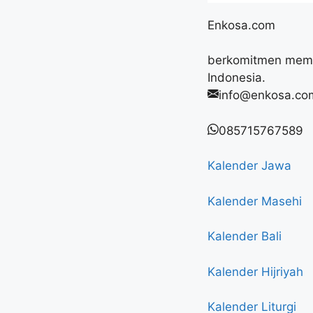
Enkosa.com
berkomitmen memb
Indonesia.
info@enkosa.co
085715767589
Kalender Jawa
Kalender Masehi
Kalender Bali
Kalender Hijriyah
Kalender Liturgi