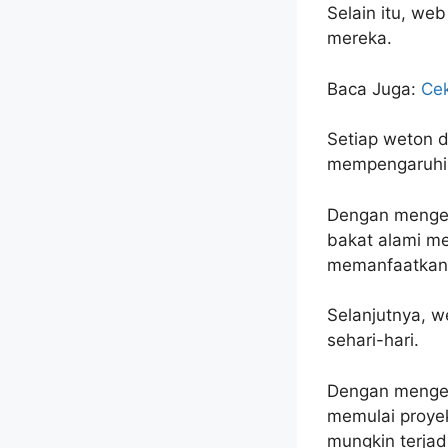
Selain itu, we
mereka.
Baca Juga:
Cek
Setiap weton d
mempengaruhi 
Dengan menget
bakat alami me
memanfaatkan 
Selanjutnya, w
sehari-hari.
Dengan menget
memulai proyek
mungkin terjadi