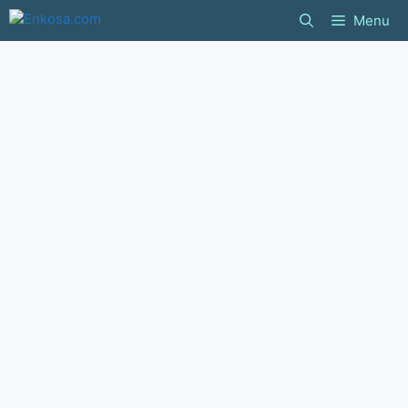
Langsung
Menu
ke
isi