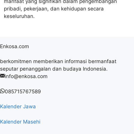
manfaat yang signifikan dalam pengembangan
pribadi, pekerjaan, dan kehidupan secara
keseluruhan.
Enkosa.com
berkomitmen memberikan informasi bermanfaat
seputar penanggalan dan budaya Indonesia.
info@enkosa.com
085715767589
Kalender Jawa
Kalender Masehi