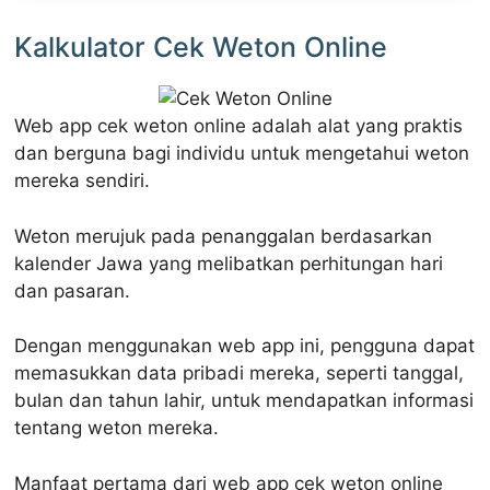
Kalkulator Cek Weton Online
Web app cek weton online adalah alat yang praktis
dan berguna bagi individu untuk mengetahui weton
mereka sendiri.
Weton merujuk pada penanggalan berdasarkan
kalender Jawa yang melibatkan perhitungan hari
dan pasaran.
Dengan menggunakan web app ini, pengguna dapat
memasukkan data pribadi mereka, seperti tanggal,
bulan dan tahun lahir, untuk mendapatkan informasi
tentang weton mereka.
Manfaat pertama dari web app cek weton online