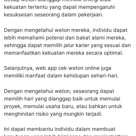
kekuatan tertentu yang dapat mempengaruhi
kesuksesan seseorang dalam pekerjaan.
Dengan mengetahui weton mereka, individu dapat
lebih memahami potensi dan bakat alami mereka,
sehingga dapat memilih jalur karier yang sesuai dan
memanfaatkan kekuatan mereka secara optimal.
Selanjutnya, web app cek weton online juga
memiliki manfaat dalam kehidupan sehari-hari.
Dengan mengetahui weton, seseorang dapat
memilih hari yang dianggap baik untuk memulai
proyek, memulai usaha baru, atau bahkan untuk
menghindari risiko yang mungkin terjadi.
Ini dapat membantu individu dalam membuat