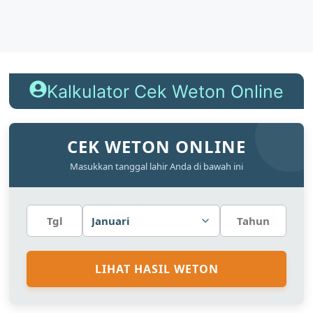
Kalkulator Cek Weton Online
CEK WETON ONLINE
Masukkan tanggal lahir Anda di bawah ini
LIHAT HASIL WETON