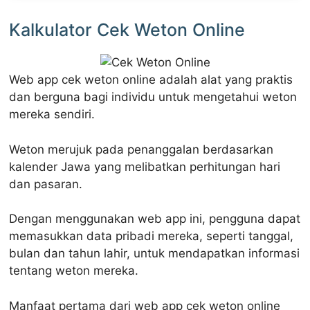
Kalkulator Cek Weton Online
Web app cek weton online adalah alat yang praktis
dan berguna bagi individu untuk mengetahui weton
mereka sendiri.
Weton merujuk pada penanggalan berdasarkan
kalender Jawa yang melibatkan perhitungan hari
dan pasaran.
Dengan menggunakan web app ini, pengguna dapat
memasukkan data pribadi mereka, seperti tanggal,
bulan dan tahun lahir, untuk mendapatkan informasi
tentang weton mereka.
Manfaat pertama dari web app cek weton online