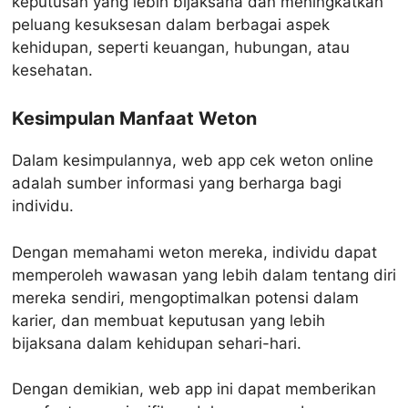
keputusan yang lebih bijaksana dan meningkatkan
peluang kesuksesan dalam berbagai aspek
kehidupan, seperti keuangan, hubungan, atau
kesehatan.
Kesimpulan Manfaat Weton
Dalam kesimpulannya, web app cek weton online
adalah sumber informasi yang berharga bagi
individu.
Dengan memahami weton mereka, individu dapat
memperoleh wawasan yang lebih dalam tentang diri
mereka sendiri, mengoptimalkan potensi dalam
karier, dan membuat keputusan yang lebih
bijaksana dalam kehidupan sehari-hari.
Dengan demikian, web app ini dapat memberikan