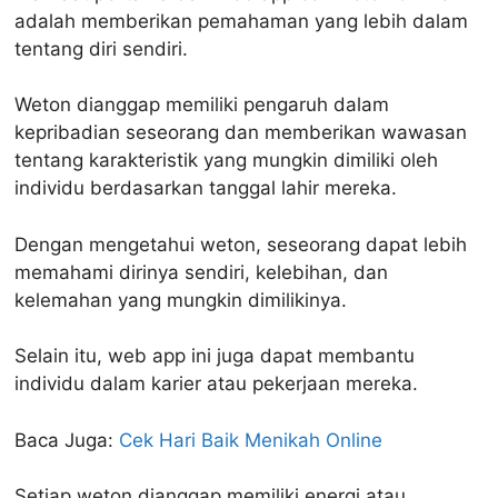
adalah memberikan pemahaman yang lebih dalam
tentang diri sendiri.
Weton dianggap memiliki pengaruh dalam
kepribadian seseorang dan memberikan wawasan
tentang karakteristik yang mungkin dimiliki oleh
individu berdasarkan tanggal lahir mereka.
Dengan mengetahui weton, seseorang dapat lebih
memahami dirinya sendiri, kelebihan, dan
kelemahan yang mungkin dimilikinya.
Selain itu, web app ini juga dapat membantu
individu dalam karier atau pekerjaan mereka.
Baca Juga:
Cek Hari Baik Menikah Online
Setiap weton dianggap memiliki energi atau