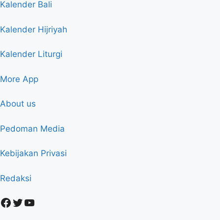
Kalender Bali
Kalender Hijriyah
Kalender Liturgi
More App
About us
Pedoman Media
Kebijakan Privasi
Redaksi
Facebook
Twitter
YouTube