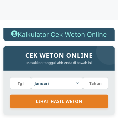
Kalkulator Cek Weton Online
CEK WETON ONLINE
Masukkan tanggal lahir Anda di bawah ini
LIHAT HASIL WETON