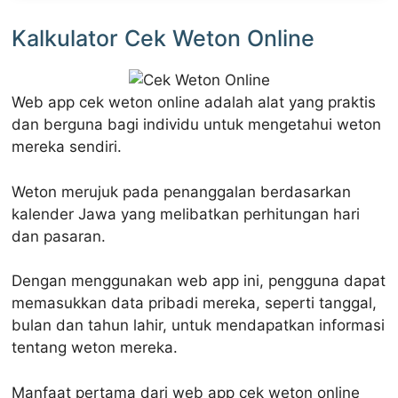
Kalkulator Cek Weton Online
Web app cek weton online adalah alat yang praktis
dan berguna bagi individu untuk mengetahui weton
mereka sendiri.
Weton merujuk pada penanggalan berdasarkan
kalender Jawa yang melibatkan perhitungan hari
dan pasaran.
Dengan menggunakan web app ini, pengguna dapat
memasukkan data pribadi mereka, seperti tanggal,
bulan dan tahun lahir, untuk mendapatkan informasi
tentang weton mereka.
Manfaat pertama dari web app cek weton online