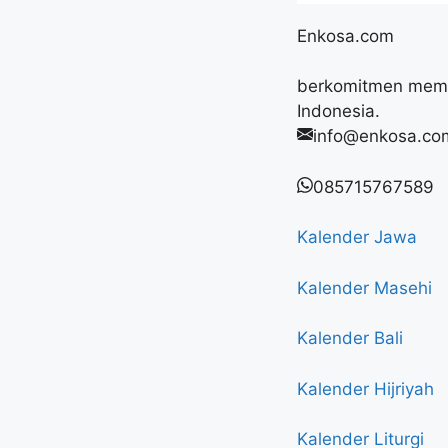
Enkosa.com
berkomitmen memb
Indonesia.
info@enkosa.co
085715767589
Kalender Jawa
Kalender Masehi
Kalender Bali
Kalender Hijriyah
Kalender Liturgi