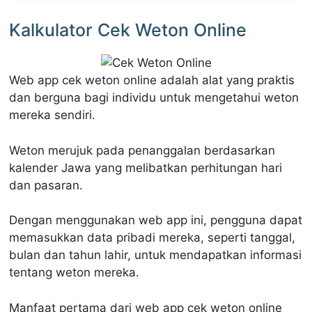
Kalkulator Cek Weton Online
Web app cek weton online adalah alat yang praktis
dan berguna bagi individu untuk mengetahui weton
mereka sendiri.
Weton merujuk pada penanggalan berdasarkan
kalender Jawa yang melibatkan perhitungan hari
dan pasaran.
Dengan menggunakan web app ini, pengguna dapat
memasukkan data pribadi mereka, seperti tanggal,
bulan dan tahun lahir, untuk mendapatkan informasi
tentang weton mereka.
Manfaat pertama dari web app cek weton online