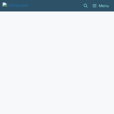
Langsung
Menu
ke
isi