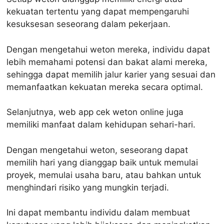
kekuatan tertentu yang dapat mempengaruhi
kesuksesan seseorang dalam pekerjaan.
Dengan mengetahui weton mereka, individu dapat
lebih memahami potensi dan bakat alami mereka,
sehingga dapat memilih jalur karier yang sesuai dan
memanfaatkan kekuatan mereka secara optimal.
Selanjutnya, web app cek weton online juga
memiliki manfaat dalam kehidupan sehari-hari.
Dengan mengetahui weton, seseorang dapat
memilih hari yang dianggap baik untuk memulai
proyek, memulai usaha baru, atau bahkan untuk
menghindari risiko yang mungkin terjadi.
Ini dapat membantu individu dalam membuat