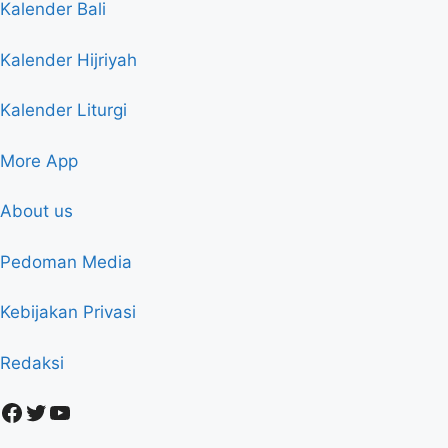
Kalender Bali
Kalender Hijriyah
Kalender Liturgi
More App
About us
Pedoman Media
Kebijakan Privasi
Redaksi
Facebook
Twitter
YouTube