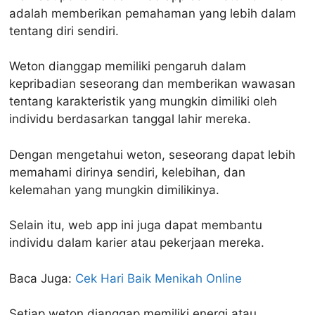
adalah memberikan pemahaman yang lebih dalam
tentang diri sendiri.
Weton dianggap memiliki pengaruh dalam
kepribadian seseorang dan memberikan wawasan
tentang karakteristik yang mungkin dimiliki oleh
individu berdasarkan tanggal lahir mereka.
Dengan mengetahui weton, seseorang dapat lebih
memahami dirinya sendiri, kelebihan, dan
kelemahan yang mungkin dimilikinya.
Selain itu, web app ini juga dapat membantu
individu dalam karier atau pekerjaan mereka.
Baca Juga:
Cek Hari Baik Menikah Online
Setiap weton dianggap memiliki energi atau