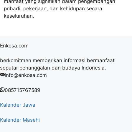
manfaat yang signifikan dalam pengembangan
pribadi, pekerjaan, dan kehidupan secara
keseluruhan.
Enkosa.com
berkomitmen memberikan informasi bermanfaat
seputar penanggalan dan budaya Indonesia.
info@enkosa.com
085715767589
Kalender Jawa
Kalender Masehi