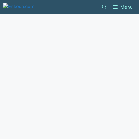
Langsung
Menu
ke
isi