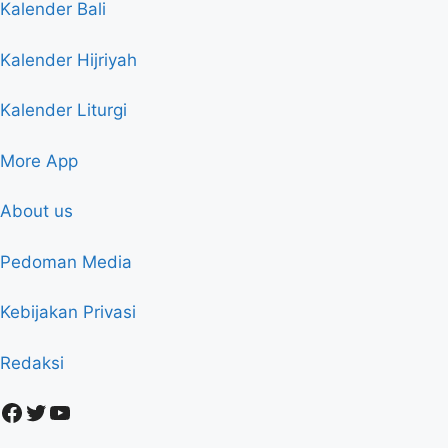
Kalender Bali
Kalender Hijriyah
Kalender Liturgi
More App
About us
Pedoman Media
Kebijakan Privasi
Redaksi
Facebook
Twitter
YouTube