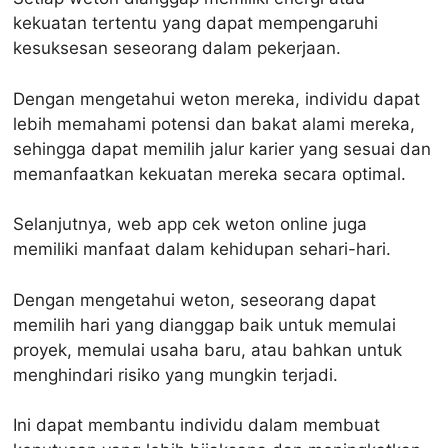
kekuatan tertentu yang dapat mempengaruhi
kesuksesan seseorang dalam pekerjaan.
Dengan mengetahui weton mereka, individu dapat
lebih memahami potensi dan bakat alami mereka,
sehingga dapat memilih jalur karier yang sesuai dan
memanfaatkan kekuatan mereka secara optimal.
Selanjutnya, web app cek weton online juga
memiliki manfaat dalam kehidupan sehari-hari.
Dengan mengetahui weton, seseorang dapat
memilih hari yang dianggap baik untuk memulai
proyek, memulai usaha baru, atau bahkan untuk
menghindari risiko yang mungkin terjadi.
Ini dapat membantu individu dalam membuat