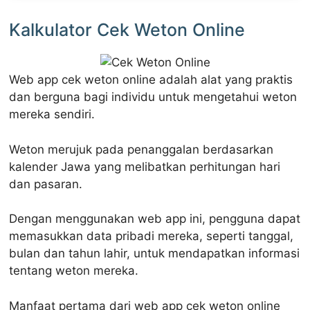
Kalkulator Cek Weton Online
Web app cek weton online adalah alat yang praktis
dan berguna bagi individu untuk mengetahui weton
mereka sendiri.
Weton merujuk pada penanggalan berdasarkan
kalender Jawa yang melibatkan perhitungan hari
dan pasaran.
Dengan menggunakan web app ini, pengguna dapat
memasukkan data pribadi mereka, seperti tanggal,
bulan dan tahun lahir, untuk mendapatkan informasi
tentang weton mereka.
Manfaat pertama dari web app cek weton online