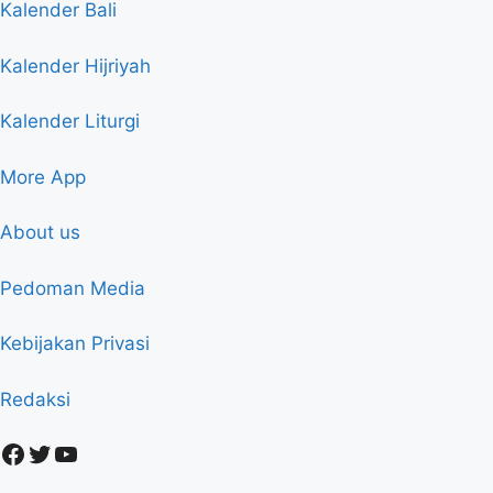
Kalender Bali
Kalender Hijriyah
Kalender Liturgi
More App
About us
Pedoman Media
Kebijakan Privasi
Redaksi
Facebook
Twitter
YouTube