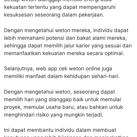
kekuatan tertentu yang dapat mempengaruhi
kesuksesan seseorang dalam pekerjaan.
Dengan mengetahui weton mereka, individu dapat
lebih memahami potensi dan bakat alami mereka,
sehingga dapat memilih jalur karier yang sesuai dan
memanfaatkan kekuatan mereka secara optimal.
Selanjutnya, web app cek weton online juga
memiliki manfaat dalam kehidupan sehari-hari.
Dengan mengetahui weton, seseorang dapat
memilih hari yang dianggap baik untuk memulai
proyek, memulai usaha baru, atau bahkan untuk
menghindari risiko yang mungkin terjadi.
Ini dapat membantu individu dalam membuat