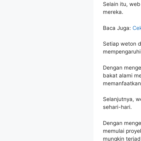
Selain itu, we
mereka.
Baca Juga:
Cek
Setiap weton d
mempengaruhi 
Dengan menget
bakat alami me
memanfaatkan 
Selanjutnya, w
sehari-hari.
Dengan menget
memulai proyek
mungkin terjadi