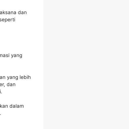
jaksana dan
seperti
masi yang
n yang lebih
er, dan
.
ikan dalam
.