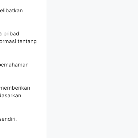
elibatkan
 pribadi
formasi tentang
n pemahaman
n memberikan
rdasarkan
endiri,