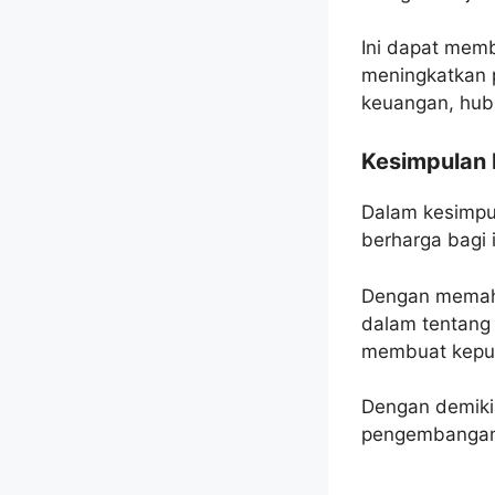
Ini dapat mem
meningkatkan 
keuangan, hub
Kesimpulan
Dalam kesimpu
berharga bagi 
Dengan memaha
dalam tentang 
membuat keputu
Dengan demiki
pengembangan 