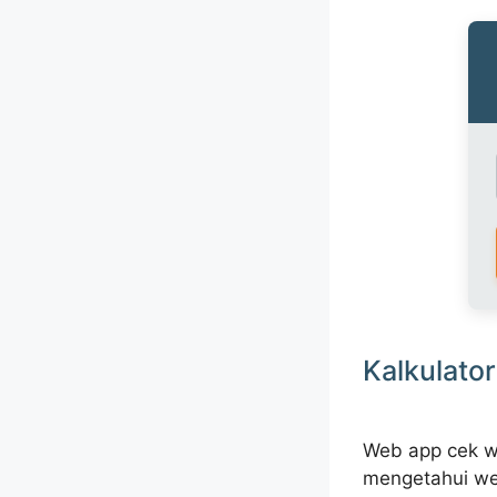
Kalkulato
Web app cek we
mengetahui we