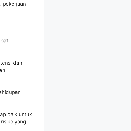
u pekerjaan
apat
tensi dan
dan
kehidupan
ap baik untuk
risiko yang