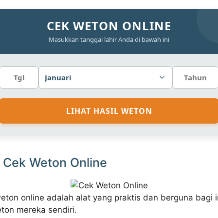
CEK WETON ONLINE
Masukkan tanggal lahir Anda di bawah ini
LIHAT HASIL WETON
r Cek Weton Online
ton online adalah alat yang praktis dan berguna bagi i
ton mereka sendiri.