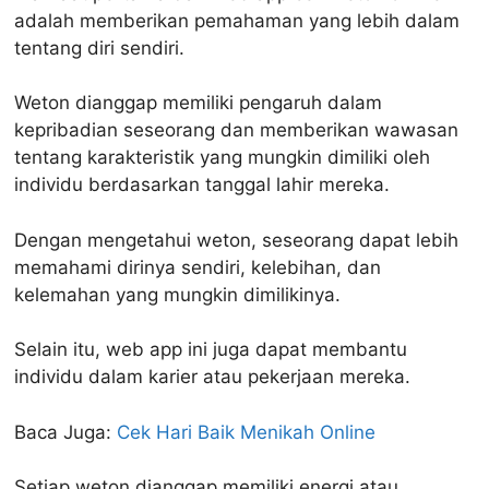
adalah memberikan pemahaman yang lebih dalam
tentang diri sendiri.
Weton dianggap memiliki pengaruh dalam
kepribadian seseorang dan memberikan wawasan
tentang karakteristik yang mungkin dimiliki oleh
individu berdasarkan tanggal lahir mereka.
Dengan mengetahui weton, seseorang dapat lebih
memahami dirinya sendiri, kelebihan, dan
kelemahan yang mungkin dimilikinya.
Selain itu, web app ini juga dapat membantu
individu dalam karier atau pekerjaan mereka.
Baca Juga:
Cek Hari Baik Menikah Online
Setiap weton dianggap memiliki energi atau