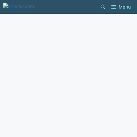
Langsung
Menu
ke
isi