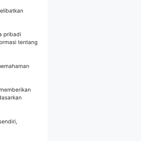
elibatkan
 pribadi
formasi tentang
n pemahaman
n memberikan
rdasarkan
endiri,