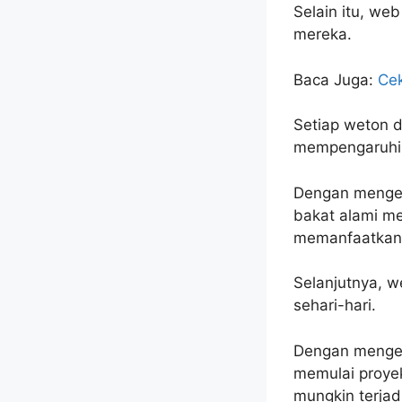
Selain itu, we
mereka.
Baca Juga:
Cek
Setiap weton d
mempengaruhi 
Dengan menget
bakat alami me
memanfaatkan 
Selanjutnya, w
sehari-hari.
Dengan menget
memulai proyek
mungkin terjadi