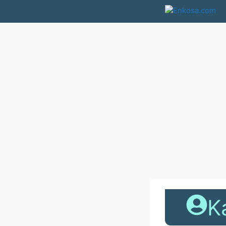
Langsung
ke
isi
K