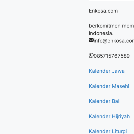
Enkosa.com
berkomitmen memb
Indonesia.
info@enkosa.co
085715767589
Kalender Jawa
Kalender Masehi
Kalender Bali
Kalender Hijriyah
Kalender Liturgi