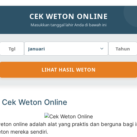
CEK WETON ONLINE
Masukkan tanggal lahir Anda di bawah ini
LIHAT HASIL WETON
r Cek Weton Online
ton online adalah alat yang praktis dan berguna bagi i
ton mereka sendiri.