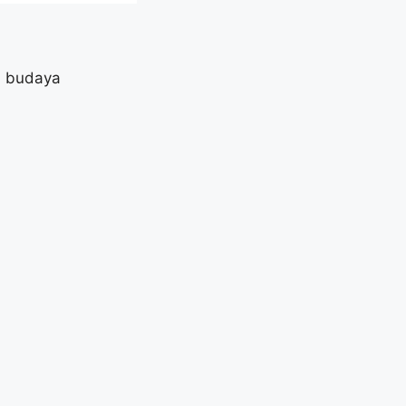
n budaya