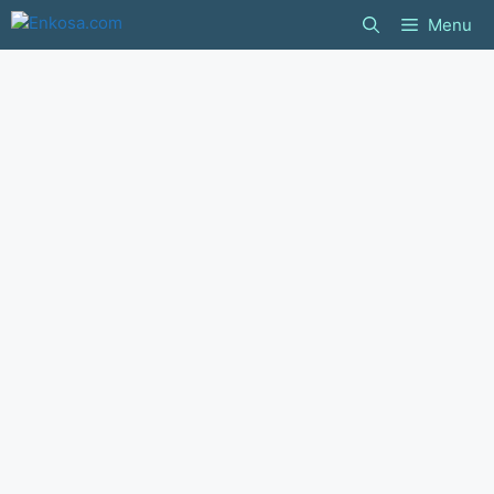
Langsung
Menu
ke
isi