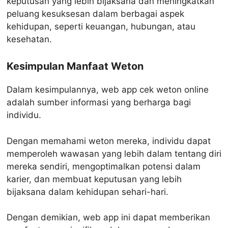
keputusan yang lebih bijaksana dan meningkatkan
peluang kesuksesan dalam berbagai aspek
kehidupan, seperti keuangan, hubungan, atau
kesehatan.
Kesimpulan Manfaat Weton
Dalam kesimpulannya, web app cek weton online
adalah sumber informasi yang berharga bagi
individu.
Dengan memahami weton mereka, individu dapat
memperoleh wawasan yang lebih dalam tentang diri
mereka sendiri, mengoptimalkan potensi dalam
karier, dan membuat keputusan yang lebih
bijaksana dalam kehidupan sehari-hari.
Dengan demikian, web app ini dapat memberikan