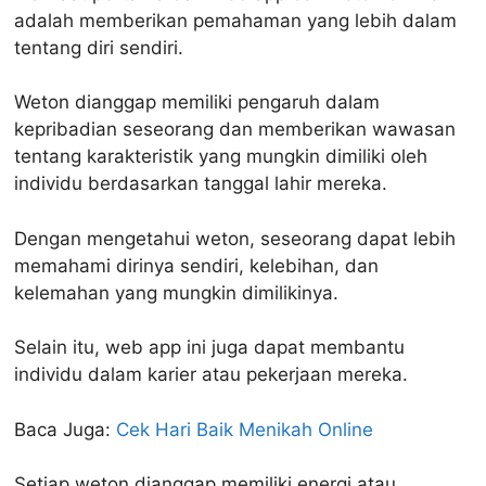
adalah memberikan pemahaman yang lebih dalam
tentang diri sendiri.
Weton dianggap memiliki pengaruh dalam
kepribadian seseorang dan memberikan wawasan
tentang karakteristik yang mungkin dimiliki oleh
individu berdasarkan tanggal lahir mereka.
Dengan mengetahui weton, seseorang dapat lebih
memahami dirinya sendiri, kelebihan, dan
kelemahan yang mungkin dimilikinya.
Selain itu, web app ini juga dapat membantu
individu dalam karier atau pekerjaan mereka.
Baca Juga:
Cek Hari Baik Menikah Online
Setiap weton dianggap memiliki energi atau