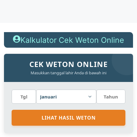
Kalkulator Cek Weton Online
CEK WETON ONLINE
Masukkan tanggal lahir Anda di bawah ini
LIHAT HASIL WETON