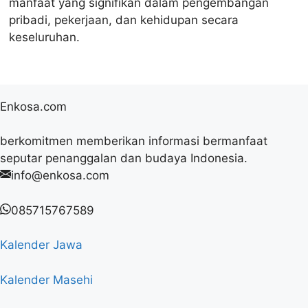
manfaat yang signifikan dalam pengembangan
pribadi, pekerjaan, dan kehidupan secara
keseluruhan.
Enkosa.com
berkomitmen memberikan informasi bermanfaat
seputar penanggalan dan budaya Indonesia.
info@enkosa.com
085715767589
Kalender Jawa
Kalender Masehi