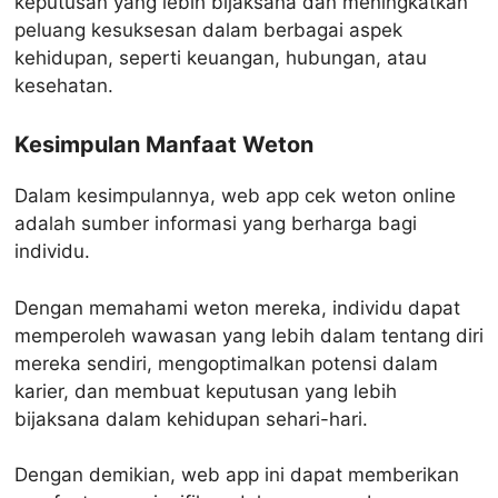
keputusan yang lebih bijaksana dan meningkatkan
peluang kesuksesan dalam berbagai aspek
kehidupan, seperti keuangan, hubungan, atau
kesehatan.
Kesimpulan Manfaat Weton
Dalam kesimpulannya, web app cek weton online
adalah sumber informasi yang berharga bagi
individu.
Dengan memahami weton mereka, individu dapat
memperoleh wawasan yang lebih dalam tentang diri
mereka sendiri, mengoptimalkan potensi dalam
karier, dan membuat keputusan yang lebih
bijaksana dalam kehidupan sehari-hari.
Dengan demikian, web app ini dapat memberikan