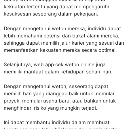
kekuatan tertentu yang dapat mempengaruhi
kesuksesan seseorang dalam pekerjaan.
Dengan mengetahui weton mereka, individu dapat
lebih memahami potensi dan bakat alami mereka,
sehingga dapat memilih jalur karier yang sesuai dan
memanfaatkan kekuatan mereka secara optimal.
Selanjutnya, web app cek weton online juga
memiliki manfaat dalam kehidupan sehari-hari.
Dengan mengetahui weton, seseorang dapat
memilih hari yang dianggap baik untuk memulai
proyek, memulai usaha baru, atau bahkan untuk
menghindari risiko yang mungkin terjadi.
Ini dapat membantu individu dalam membuat