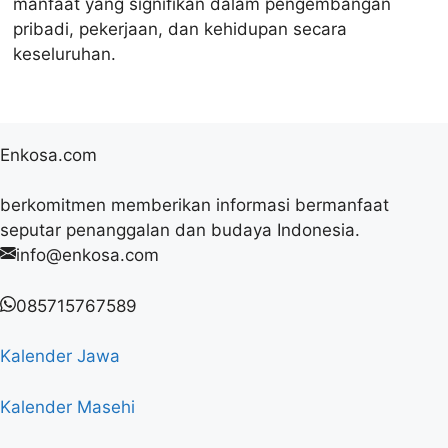
manfaat yang signifikan dalam pengembangan
pribadi, pekerjaan, dan kehidupan secara
keseluruhan.
Enkosa.com
berkomitmen memberikan informasi bermanfaat
seputar penanggalan dan budaya Indonesia.
info@enkosa.com
085715767589
Kalender Jawa
Kalender Masehi