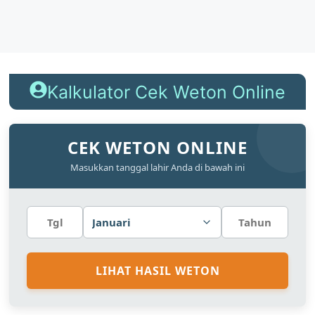
Kalkulator Cek Weton Online
CEK WETON ONLINE
Masukkan tanggal lahir Anda di bawah ini
LIHAT HASIL WETON