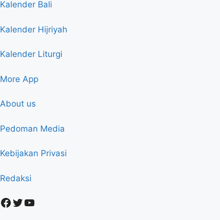
Kalender Bali
Kalender Hijriyah
Kalender Liturgi
More App
About us
Pedoman Media
Kebijakan Privasi
Redaksi
Facebook
Twitter
YouTube