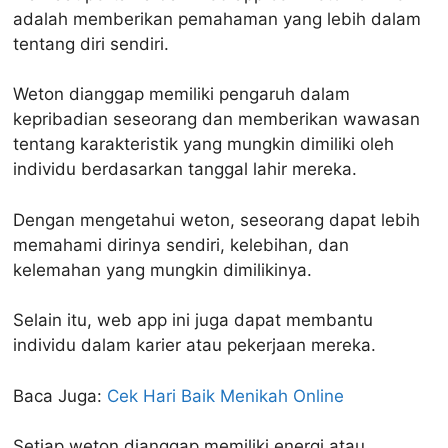
adalah memberikan pemahaman yang lebih dalam
tentang diri sendiri.
Weton dianggap memiliki pengaruh dalam
kepribadian seseorang dan memberikan wawasan
tentang karakteristik yang mungkin dimiliki oleh
individu berdasarkan tanggal lahir mereka.
Dengan mengetahui weton, seseorang dapat lebih
memahami dirinya sendiri, kelebihan, dan
kelemahan yang mungkin dimilikinya.
Selain itu, web app ini juga dapat membantu
individu dalam karier atau pekerjaan mereka.
Baca Juga:
Cek Hari Baik Menikah Online
Setiap weton dianggap memiliki energi atau