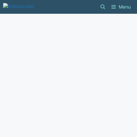
Langsung
Menu
ke
isi