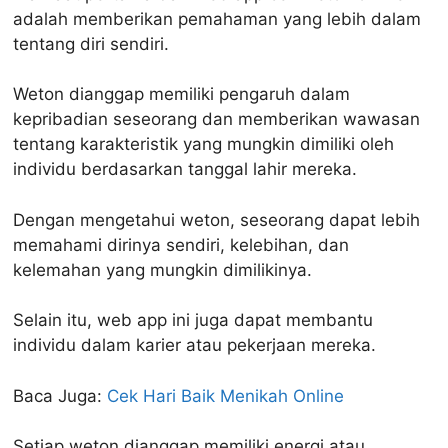
adalah memberikan pemahaman yang lebih dalam
tentang diri sendiri.
Weton dianggap memiliki pengaruh dalam
kepribadian seseorang dan memberikan wawasan
tentang karakteristik yang mungkin dimiliki oleh
individu berdasarkan tanggal lahir mereka.
Dengan mengetahui weton, seseorang dapat lebih
memahami dirinya sendiri, kelebihan, dan
kelemahan yang mungkin dimilikinya.
Selain itu, web app ini juga dapat membantu
individu dalam karier atau pekerjaan mereka.
Baca Juga:
Cek Hari Baik Menikah Online
Setiap weton dianggap memiliki energi atau