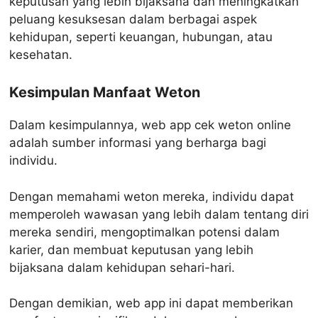
keputusan yang lebih bijaksana dan meningkatkan
peluang kesuksesan dalam berbagai aspek
kehidupan, seperti keuangan, hubungan, atau
kesehatan.
Kesimpulan Manfaat Weton
Dalam kesimpulannya, web app cek weton online
adalah sumber informasi yang berharga bagi
individu.
Dengan memahami weton mereka, individu dapat
memperoleh wawasan yang lebih dalam tentang diri
mereka sendiri, mengoptimalkan potensi dalam
karier, dan membuat keputusan yang lebih
bijaksana dalam kehidupan sehari-hari.
Dengan demikian, web app ini dapat memberikan