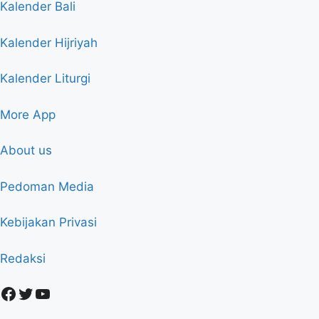
Kalender Bali
Kalender Hijriyah
Kalender Liturgi
More App
About us
Pedoman Media
Kebijakan Privasi
Redaksi
Facebook
Twitter
YouTube