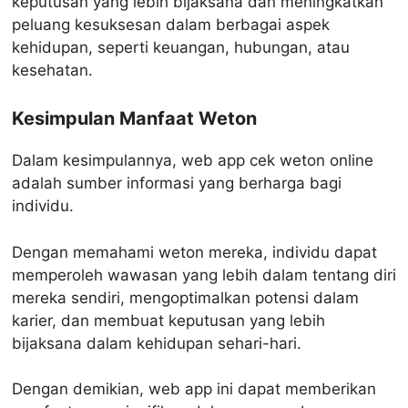
keputusan yang lebih bijaksana dan meningkatkan
peluang kesuksesan dalam berbagai aspek
kehidupan, seperti keuangan, hubungan, atau
kesehatan.
Kesimpulan Manfaat Weton
Dalam kesimpulannya, web app cek weton online
adalah sumber informasi yang berharga bagi
individu.
Dengan memahami weton mereka, individu dapat
memperoleh wawasan yang lebih dalam tentang diri
mereka sendiri, mengoptimalkan potensi dalam
karier, dan membuat keputusan yang lebih
bijaksana dalam kehidupan sehari-hari.
Dengan demikian, web app ini dapat memberikan