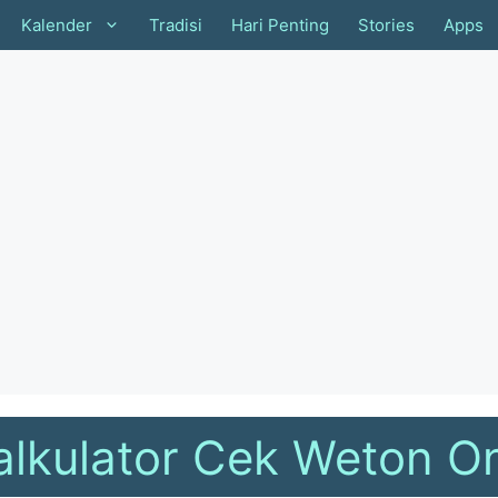
Kalender
Tradisi
Hari Penting
Stories
Apps
alkulator Cek Weton On