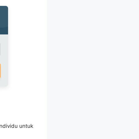
ndividu untuk