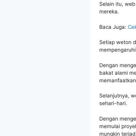
Selain itu, we
mereka.
Baca Juga:
Cek
Setiap weton d
mempengaruhi 
Dengan menget
bakat alami me
memanfaatkan 
Selanjutnya, w
sehari-hari.
Dengan menget
memulai proyek
mungkin terjadi