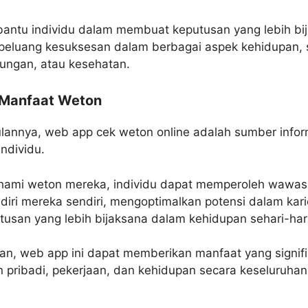
bantu individu dalam membuat keputusan yang lebih bi
peluang kesuksesan dalam berbagai aspek kehidupan, 
ungan, atau kesehatan.
 Manfaat Weton
lannya, web app cek weton online adalah sumber infor
individu.
mi weton mereka, individu dapat memperoleh wawasa
diri mereka sendiri, mengoptimalkan potensi dalam kari
san yang lebih bijaksana dalam kehidupan sehari-hari
an, web app ini dapat memberikan manfaat yang signif
pribadi, pekerjaan, dan kehidupan secara keseluruhan