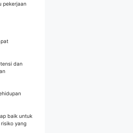
u pekerjaan
apat
tensi dan
dan
kehidupan
ap baik untuk
risiko yang