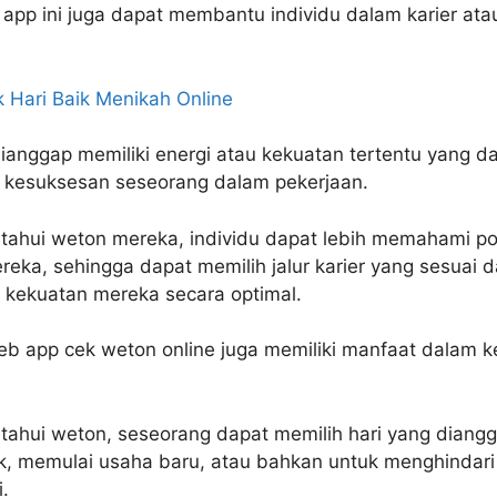
b app ini juga dapat membantu individu dalam karier ata
 Hari Baik Menikah Online
ianggap memiliki energi atau kekuatan tertentu yang d
kesuksesan seseorang dalam pekerjaan.
ahui weton mereka, individu dapat lebih memahami po
reka, sehingga dapat memilih jalur karier yang sesuai 
kekuatan mereka secara optimal.
eb app cek weton online juga memiliki manfaat dalam 
ahui weton, seseorang dapat memilih hari yang diangg
, memulai usaha baru, atau bahkan untuk menghindari 
.