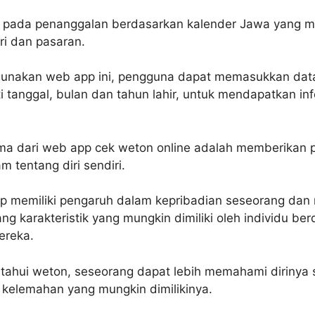
 pada penanggalan berdasarkan kalender Jawa yang m
ri dan pasaran.
nakan web app ini, pengguna dapat memasukkan data
i tanggal, bulan dan tahun lahir, untuk mendapatkan in
ma dari web app cek weton online adalah memberika
m tentang diri sendiri.
p memiliki pengaruh dalam kepribadian seseorang da
g karakteristik yang mungkin dimiliki oleh individu be
ereka.
ahui weton, seseorang dapat lebih memahami dirinya s
 kelemahan yang mungkin dimilikinya.