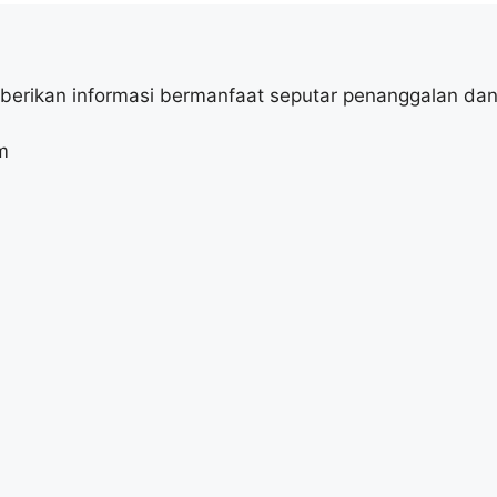
erikan informasi bermanfaat seputar penanggalan da
m