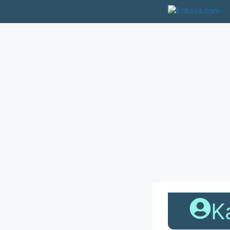
Langsung
ke
isi
K