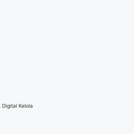
Digital Kelola