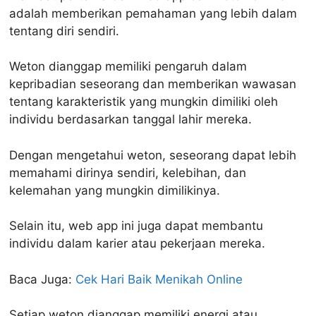
adalah memberikan pemahaman yang lebih dalam
tentang diri sendiri.
Weton dianggap memiliki pengaruh dalam
kepribadian seseorang dan memberikan wawasan
tentang karakteristik yang mungkin dimiliki oleh
individu berdasarkan tanggal lahir mereka.
Dengan mengetahui weton, seseorang dapat lebih
memahami dirinya sendiri, kelebihan, dan
kelemahan yang mungkin dimilikinya.
Selain itu, web app ini juga dapat membantu
individu dalam karier atau pekerjaan mereka.
Baca Juga:
Cek Hari Baik Menikah Online
Setiap weton dianggap memiliki energi atau