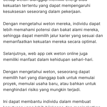
kekuatan tertentu yang dapat mempengaruhi
kesuksesan seseorang dalam pekerjaan.
Dengan mengetahui weton mereka, individu dapat
lebih memahami potensi dan bakat alami mereka,
sehingga dapat memilih jalur karier yang sesuai dan
memanfaatkan kekuatan mereka secara optimal.
Selanjutnya, web app cek weton online juga
memiliki manfaat dalam kehidupan sehari-hari.
Dengan mengetahui weton, seseorang dapat
memilih hari yang dianggap baik untuk memulai
proyek, memulai usaha baru, atau bahkan untuk
menghindari risiko yang mungkin terjadi.
Ini dapat membantu individu dalam membuat