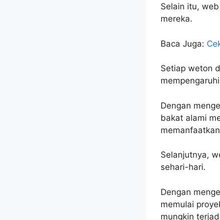
Selain itu, we
mereka.
Baca Juga:
Cek
Setiap weton d
mempengaruhi 
Dengan menget
bakat alami me
memanfaatkan 
Selanjutnya, w
sehari-hari.
Dengan menget
memulai proyek
mungkin terjadi