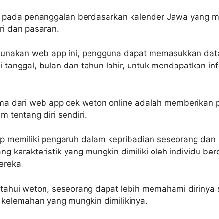
 pada penanggalan berdasarkan kalender Jawa yang m
ri dan pasaran.
nakan web app ini, pengguna dapat memasukkan data
i tanggal, bulan dan tahun lahir, untuk mendapatkan in
ma dari web app cek weton online adalah memberika
m tentang diri sendiri.
p memiliki pengaruh dalam kepribadian seseorang da
g karakteristik yang mungkin dimiliki oleh individu be
ereka.
ahui weton, seseorang dapat lebih memahami dirinya s
 kelemahan yang mungkin dimilikinya.