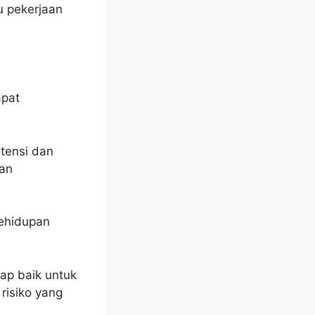
u pekerjaan
apat
tensi dan
dan
kehidupan
ap baik untuk
risiko yang