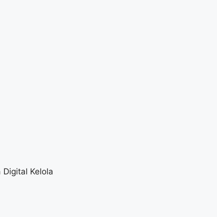
Digital Kelola