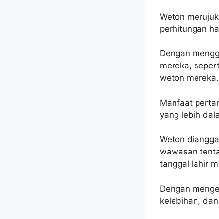
Weton merujuk
perhitungan ha
Dengan menggu
mereka, sepert
weton mereka.
Manfaat perta
yang lebih dala
Weton diangga
wawasan tentan
tanggal lahir m
Dengan menget
kelebihan, dan