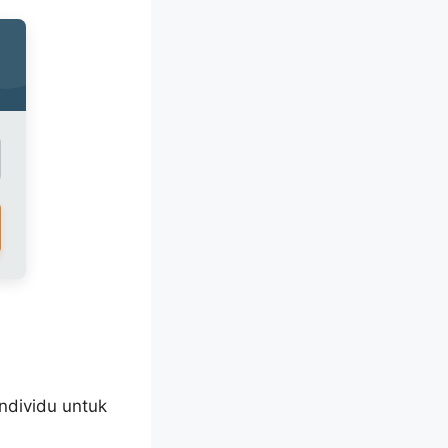
ndividu untuk