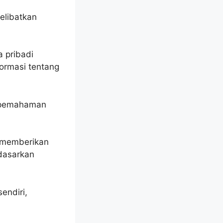
elibatkan
 pribadi
formasi tentang
n pemahaman
n memberikan
rdasarkan
endiri,