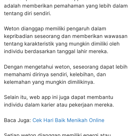
adalah memberikan pemahaman yang lebih dalam
tentang diri sendiri.
Weton dianggap memiliki pengaruh dalam
kepribadian seseorang dan memberikan wawasan
tentang karakteristik yang mungkin dimiliki oleh
individu berdasarkan tanggal lahir mereka.
Dengan mengetahui weton, seseorang dapat lebih
memahami dirinya sendiri, kelebihan, dan
kelemahan yang mungkin dimilikinya.
Selain itu, web app ini juga dapat membantu
individu dalam karier atau pekerjaan mereka.
Baca Juga:
Cek Hari Baik Menikah Online
Setiap weton dianggap memiliki energi atau