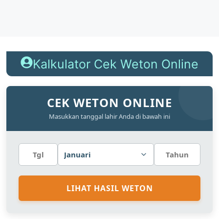
Kalkulator Cek Weton Online
CEK WETON ONLINE
Masukkan tanggal lahir Anda di bawah ini
LIHAT HASIL WETON