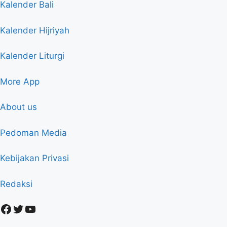
Kalender Bali
Kalender Hijriyah
Kalender Liturgi
More App
About us
Pedoman Media
Kebijakan Privasi
Redaksi
Facebook
Twitter
YouTube