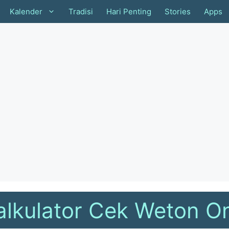
Kalender
Tradisi
Hari Penting
Stories
Apps
alkulator Cek Weton On