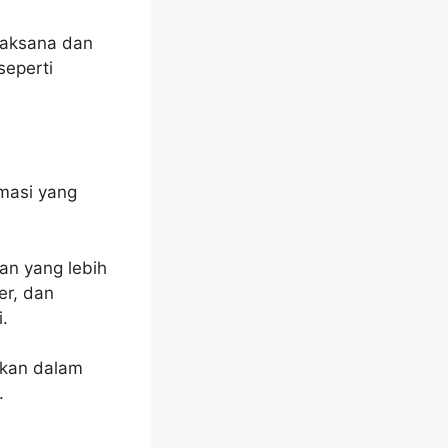
jaksana dan
seperti
masi yang
n yang lebih
er, dan
.
ikan dalam
.