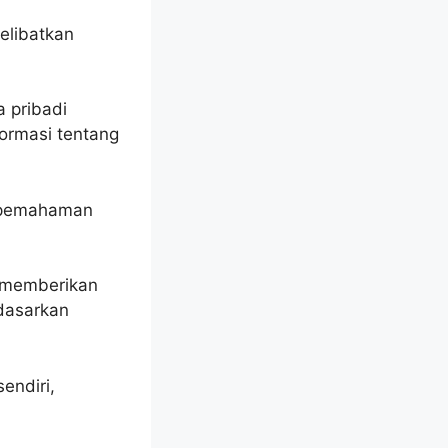
elibatkan
 pribadi
formasi tentang
n pemahaman
n memberikan
rdasarkan
endiri,