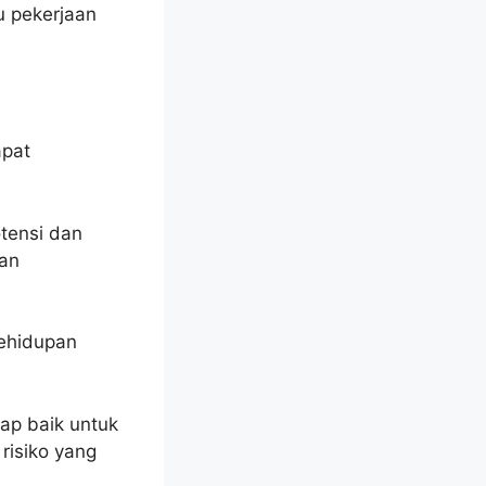
u pekerjaan
apat
tensi dan
dan
kehidupan
ap baik untuk
risiko yang