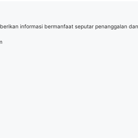
erikan informasi bermanfaat seputar penanggalan da
m