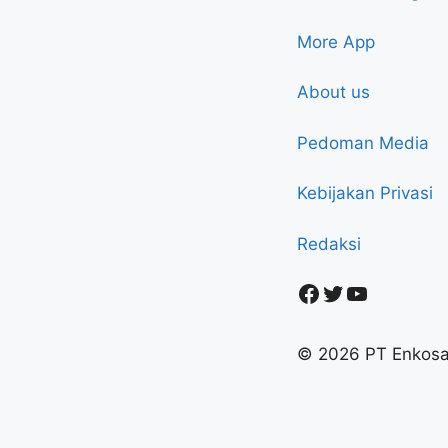
More App
About us
Pedoman Media
Kebijakan Privasi
Redaksi
Facebook
Twitter
YouTube
© 2026 PT Enkosa 