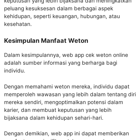
keputusan yang lebih bijaksana dan meningkatkan
peluang kesuksesan dalam berbagai aspek
kehidupan, seperti keuangan, hubungan, atau
kesehatan.
Kesimpulan Manfaat Weton
Dalam kesimpulannya, web app cek weton online
adalah sumber informasi yang berharga bagi
individu.
Dengan memahami weton mereka, individu dapat
memperoleh wawasan yang lebih dalam tentang diri
mereka sendiri, mengoptimalkan potensi dalam
karier, dan membuat keputusan yang lebih
bijaksana dalam kehidupan sehari-hari.
Dengan demikian, web app ini dapat memberikan