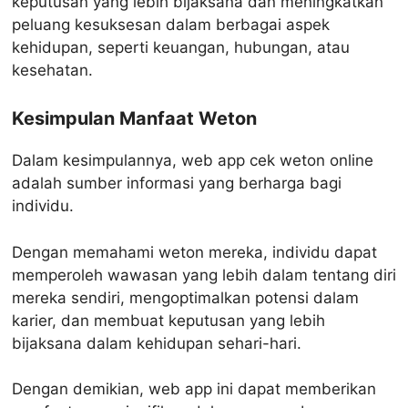
keputusan yang lebih bijaksana dan meningkatkan
peluang kesuksesan dalam berbagai aspek
kehidupan, seperti keuangan, hubungan, atau
kesehatan.
Kesimpulan Manfaat Weton
Dalam kesimpulannya, web app cek weton online
adalah sumber informasi yang berharga bagi
individu.
Dengan memahami weton mereka, individu dapat
memperoleh wawasan yang lebih dalam tentang diri
mereka sendiri, mengoptimalkan potensi dalam
karier, dan membuat keputusan yang lebih
bijaksana dalam kehidupan sehari-hari.
Dengan demikian, web app ini dapat memberikan