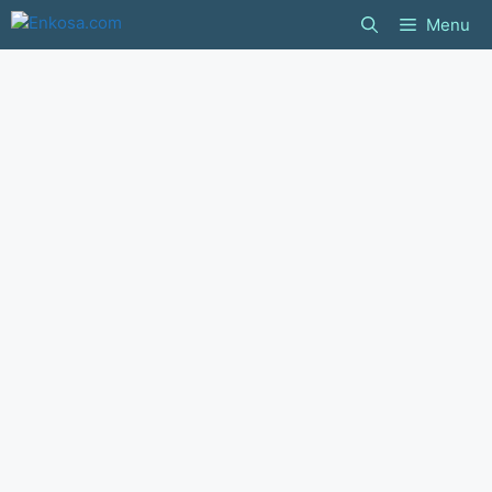
Langsung
Menu
ke
isi