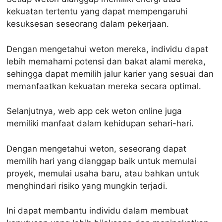
kekuatan tertentu yang dapat mempengaruhi
kesuksesan seseorang dalam pekerjaan.
Dengan mengetahui weton mereka, individu dapat
lebih memahami potensi dan bakat alami mereka,
sehingga dapat memilih jalur karier yang sesuai dan
memanfaatkan kekuatan mereka secara optimal.
Selanjutnya, web app cek weton online juga
memiliki manfaat dalam kehidupan sehari-hari.
Dengan mengetahui weton, seseorang dapat
memilih hari yang dianggap baik untuk memulai
proyek, memulai usaha baru, atau bahkan untuk
menghindari risiko yang mungkin terjadi.
Ini dapat membantu individu dalam membuat