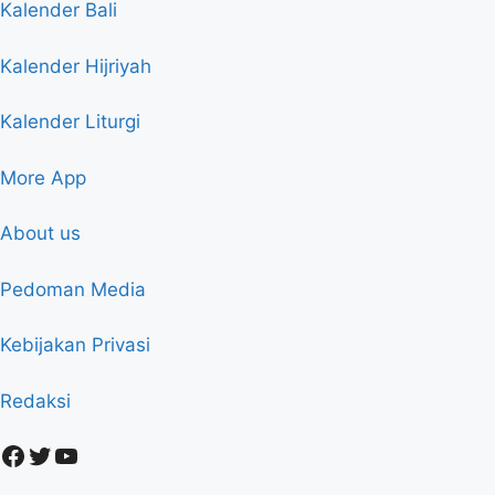
Kalender Bali
Kalender Hijriyah
Kalender Liturgi
More App
About us
Pedoman Media
Kebijakan Privasi
Redaksi
Facebook
Twitter
YouTube