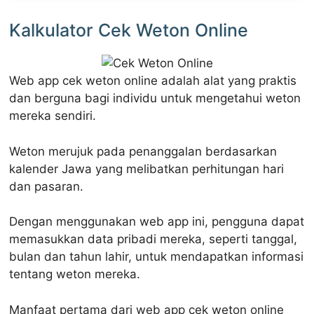
Kalkulator Cek Weton Online
Web app cek weton online adalah alat yang praktis
dan berguna bagi individu untuk mengetahui weton
mereka sendiri.
Weton merujuk pada penanggalan berdasarkan
kalender Jawa yang melibatkan perhitungan hari
dan pasaran.
Dengan menggunakan web app ini, pengguna dapat
memasukkan data pribadi mereka, seperti tanggal,
bulan dan tahun lahir, untuk mendapatkan informasi
tentang weton mereka.
Manfaat pertama dari web app cek weton online