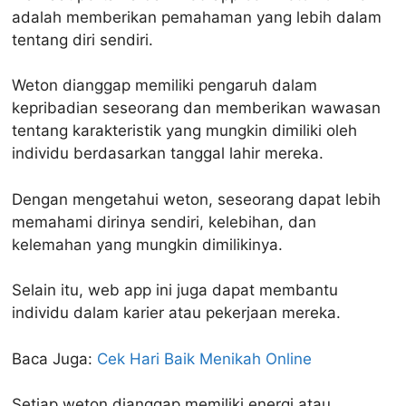
adalah memberikan pemahaman yang lebih dalam
tentang diri sendiri.
Weton dianggap memiliki pengaruh dalam
kepribadian seseorang dan memberikan wawasan
tentang karakteristik yang mungkin dimiliki oleh
individu berdasarkan tanggal lahir mereka.
Dengan mengetahui weton, seseorang dapat lebih
memahami dirinya sendiri, kelebihan, dan
kelemahan yang mungkin dimilikinya.
Selain itu, web app ini juga dapat membantu
individu dalam karier atau pekerjaan mereka.
Baca Juga:
Cek Hari Baik Menikah Online
Setiap weton dianggap memiliki energi atau