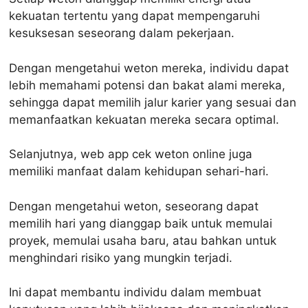
kekuatan tertentu yang dapat mempengaruhi
kesuksesan seseorang dalam pekerjaan.
Dengan mengetahui weton mereka, individu dapat
lebih memahami potensi dan bakat alami mereka,
sehingga dapat memilih jalur karier yang sesuai dan
memanfaatkan kekuatan mereka secara optimal.
Selanjutnya, web app cek weton online juga
memiliki manfaat dalam kehidupan sehari-hari.
Dengan mengetahui weton, seseorang dapat
memilih hari yang dianggap baik untuk memulai
proyek, memulai usaha baru, atau bahkan untuk
menghindari risiko yang mungkin terjadi.
Ini dapat membantu individu dalam membuat