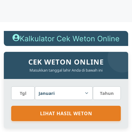
Kalkulator Cek Weton Online
CEK WETON ONLINE
Masukkan tanggal lahir Anda di bawah ini
LIHAT HASIL WETON